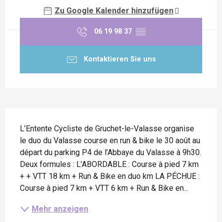
Zu Google Kalender hinzufügen
06 19 98 37
▒▒
Kontaktieren Sie uns
Beschreibung
L’Entente Cycliste de Gruchet-le-Valasse organise 
le duo du Valasse course en run & bike le 30 août au 
départ du parking P4 de l’Abbaye du Valasse à 9h30. 
Deux formules : L’ABORDABLE : Course à pied 7 km 
+ + VTT 18 km + Run & Bike en duo km LA PÉCHUE : 
Course à pied 7 km + VTT 6 km + Run & Bike en...
Mehr anzeigen