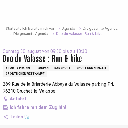
Aller
au
contenu
principal
Startseite Ich bereite mich vor
Agenda
Die gesamte Agenda
Die gesamte Agenda
Duo du Valasse : Run & bike
Sonntag 30. august von 09:30 bis zu 13:30
Duo du Valasse : Run & bike
SPORT & FREIZEIT
LAUFEN
RADSPORT
SPORT UND FREIZEIT
SPORTLICHER WETTKAMPF
289 Rue de la Briarderie Abbaye du Valasse parking P4,
76210 Gruchet-le-Valasse
Anfahrt
Ich fahre mit dem Zug hin!
Ajouter aux favoris
Teilen