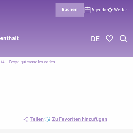
Buchen
Agenda
Wetter
enthalt
DE
Such
Voir les favor
 IA – l’expo qui casse les codes
Ajouter aux favoris
Teilen
Zu Favoriten hinzufügen