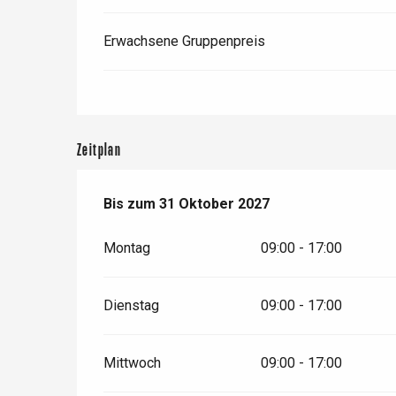
Criel-sur-Mer
Erwachsene Gruppenpreis
Blangy-s
Dieppe
Offranville
t-Valery-en-Caux
Zeitplan
er
vom
Bis zum
11 März 2026
31 Oktober 2027
bis zum
31 Oktober 2027
e
Neufchâtel-en-Bray
Doudeville
Montag
09:00 - 17:00
Val-de-Scie
etot
Dienstag
09:00 - 17:00
Forges-les-
Clères
Buchy
en-Seine
Mittwoch
09:00 - 17:00
Duclair