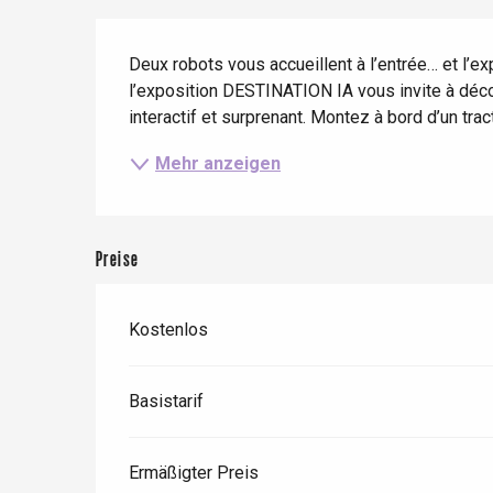
Frühling
Bester Brunch
Aufenthalte mit dem
Beschreibung
Zug
Wenn es regnet
Restaurants mit
Deux robots vous accueillent à l’entrée… et l’ex
Aussicht
Fahrradaufenthalte
l’exposition DESTINATION IA vous invite à découvr
Mit den Kindern
interactif et surprenant. Montez à bord d’un tra
Unter Freunden
Mehr anzeigen
Preise
Kostenlos
Le Tr
Basistarif
Eu
Ermäßigter Preis