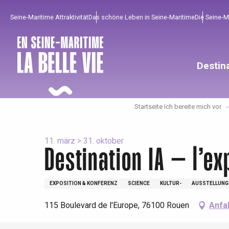
Aller
Seine-Maritime Attraktivität
Das schöne Leben in Seine-Maritime
Die Seine-
au
contenu
principal
Destin
Startseite Ich bereite mich vor
11. märz > 31. oktober
Destination IA – l’ex
EXPOSITION & KONFERENZ
SCIENCE
KULTUR-
AUSSTELLUNG
Um zu profitieren
Unumgänglich
Gut aus der Heimat !
115 Boulevard de l'Europe, 76100 Rouen
Anfa
Die gesamte Agenda
Trendige Orte
Aufenthalte am Meer