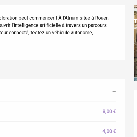
ploration peut commencer ! À l’Atrium situé à Rouen, 
ir l’intelligence artificielle à travers un parcours 
cteur connecté, testez un véhicule autonome,...
—
éport
8,00 €
Lille 2h30
4,00 €