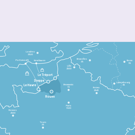
Londres
3h30
Bruxelles
Portsmouth
Newhaven
Bonn
3h
5h
Lille
2h30
Le Tréport
Dieppe
Luxembourg
Beauvais
4h
Le Havre
1h
Reims
2h45
Rouen
Paris
1h30
Rennes
2h30
Tours
3h