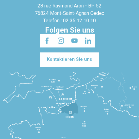
28 rue Raymond Aron - BP 52
76824 Mont-Saint-Agnan Cedex
Telefon : 02 35 12 10 10
Folgen Sie uns
Kontaktieren Sie uns
Londres
3h30
Bruxelles
Portsmouth
Newhaven
Bonn
3h
5h
Lille
2h30
Le Tréport
Dieppe
Luxembourg
Beauvais
4h
Le Havre
1h
Reims
2h45
Rouen
Paris
1h30
Rennes
2h30
Tours