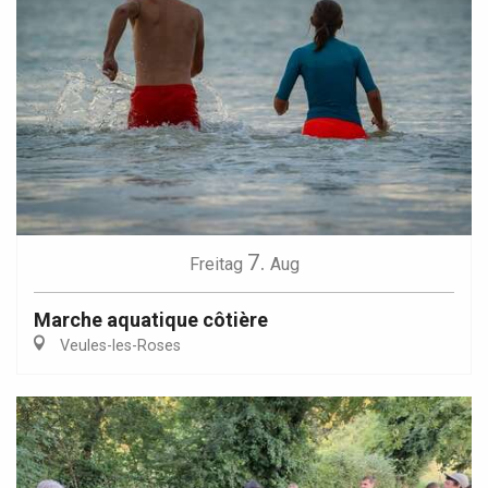
7.
Freitag
Aug
Marche aquatique côtière
Veules-les-Roses