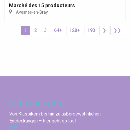
Marché des 15 producteurs
Avesnes-en-Bray
1
2
3
64+
128+
193
❯
❯❯
Seine-Maritime
Durch andere Aspekte
Von Klassikern bis hin zu außergewöhnlichen
Entdeckungen – hier geht es los!