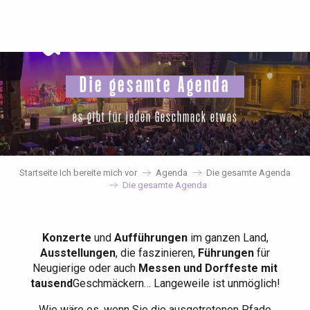
Aller
au
contenu
principal
Die gesamte Agenda
es gibt für jeden Geschmack etwas
Startseite Ich bereite mich vor
Agenda
Die gesamte Agenda
Die gesamte Agenda
Konzerte
und
Aufführungen
im ganzen Land,
Ausstellungen
, die faszinieren,
Führungen
für
Neugierige oder auch
Messen und Dorffeste mit
tausend
Geschmäckern… Langeweile ist unmöglich!
Wie wäre es, wenn Sie die ausgetretenen Pfade