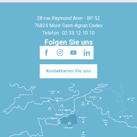
28 rue Raymond Aron - BP 52
76824 Mont-Saint-Agnan Cedex
Telefon : 02 35 12 10 10
Folgen Sie uns
Kontaktieren Sie uns
Londres
3h30
Bruxelles
Portsmouth
Newhaven
Bonn
3h
5h
Lille
2h30
Le Tréport
Dieppe
Luxembourg
Beauvais
4h
Le Havre
1h
Reims
2h45
Rouen
Paris
1h30