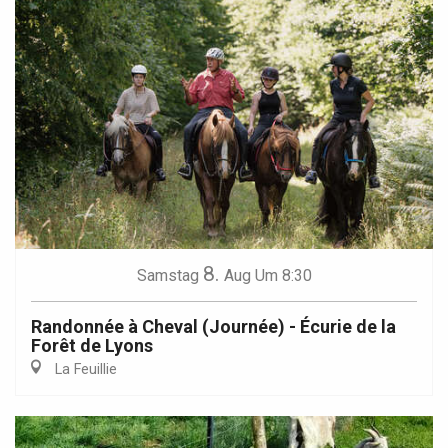
8.
Samstag
Aug
Um 8:30
Randonnée à Cheval (Journée) - Écurie de la
Forêt de Lyons
La Feuillie