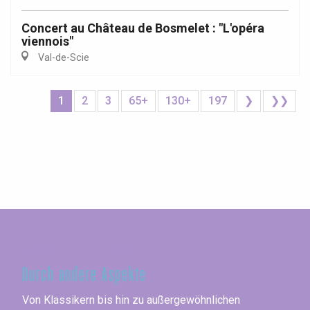
Concert au Château de Bosmelet : "L'opéra
viennois"
Val-de-Scie
1
2
3
65+
130+
197
❯
❯❯
Seine-Maritime
Durch andere Aspekte
Von Klassikern bis hin zu außergewöhnlichen