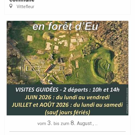
Vittefleur
3.
8.
August
,
...
vom
bis zum