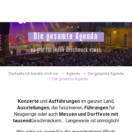
Aller
au
contenu
principal
Die gesamte Agenda
es gibt für jeden Geschmack etwas
Startseite Ich bereite mich vor
Agenda
Die gesamte Agenda
Die gesamte Agenda
Konzerte
und
Aufführungen
im ganzen Land,
Ausstellungen
, die faszinieren,
Führungen
für
Neugierige oder auch
Messen und Dorffeste mit
tausend
Geschmäckern… Langeweile ist unmöglich!
Wie wäre es, wenn Sie die ausgetretenen Pfade