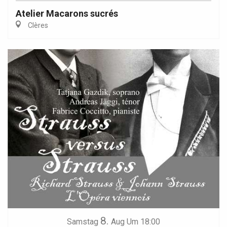
Atelier Macarons sucrés
Clères
8.
Samstag
Aug
Um 18:00