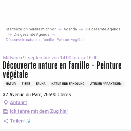
Aller
au
contenu
principal
Startseite Ich bereite mich vor
Agenda
Die gesamte Agenda
Die gesamte Agenda
Découverte nature en famille - Peinture végétale
Mittwoch 9. september von 14:00 bis zu 16:00
Découverte nature en famille - Peinture
végétale
NATUR
TIERE
FAUNA
NATUR UND ERHOLUNG
ATELIER / PRAKTIKUM
32 Avenue du Parc, 76690 Clères
Anfahrt
Ich fahre mit dem Zug hin!
Ajouter aux favoris
Teilen