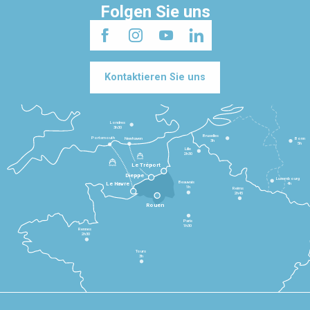
Folgen Sie uns
Kontaktieren Sie uns
Londres
3h30
Bruxelles
Portsmouth
Newhaven
Bonn
3h
5h
Lille
2h30
Le Tréport
Dieppe
Luxembourg
Beauvais
4h
Le Havre
1h
Reims
2h45
Rouen
Paris
1h30
Rennes
2h30
Tours
3h