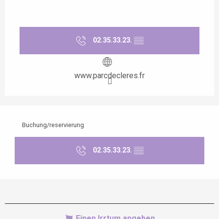
02.35.33.23.
▒▒
www.parcdecleres.fr
Buchung/reservierung
02.35.33.23.
▒▒
Einen Irrtum angeben