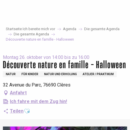
Aller
au
contenu
principal
Startseite Ich bereite mich vor
Agenda
Die gesamte Agenda
Die gesamte Agenda
Découverte nature en famille - Halloween
Montag 26. oktober von 14:00 bis zu 16:00
Découverte nature en famille - Halloween
NATUR
FÜR KINDER
NATUR UND ERHOLUNG
ATELIER / PRAKTIKUM
32 Avenue du Parc, 76690 Clères
Anfahrt
Ich fahre mit dem Zug hin!
Ajouter aux favoris
Teilen