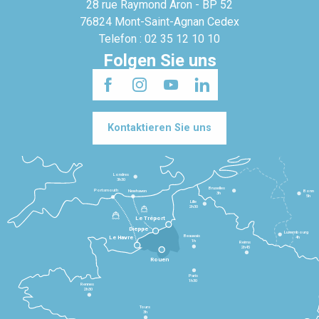
28 rue Raymond Aron - BP 52
76824 Mont-Saint-Agnan Cedex
Telefon : 02 35 12 10 10
Folgen Sie uns
Kontaktieren Sie uns
Londres
3h30
Bruxelles
Portsmouth
Newhaven
Bonn
3h
5h
Lille
2h30
Le Tréport
Dieppe
Luxembourg
Beauvais
4h
Le Havre
1h
Reims
2h45
Rouen
Paris
1h30
Rennes
2h30
Tours
3h