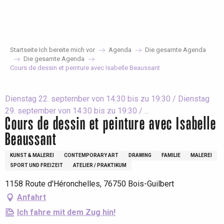
Aller
au
contenu
principal
Startseite Ich bereite mich vor
Agenda
Die gesamte Agenda
Die gesamte Agenda
Cours de dessin et peinture avec Isabelle Beaussant
Dienstag 22. september von 14:30 bis zu 19:30 / Dienstag
29. september von 14:30 bis zu 19:30 / ...
Cours de dessin et peinture avec Isabelle
Beaussant
KUNST & MALEREI
CONTEMPORARY ART
DRAWING
FAMILIE
MALEREI
SPORT UND FREIZEIT
ATELIER / PRAKTIKUM
1158 Route d'Héronchelles, 76750 Bois-Guilbert
Anfahrt
Ich fahre mit dem Zug hin!