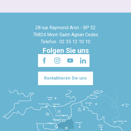
28 rue Raymond Aron - BP 52
76824 Mont-Saint-Agnan Cedex
Telefon : 02 35 12 10 10
Folgen Sie uns
Kontaktieren Sie uns
Londres
3h30
Bruxelles
Portsmouth
Newhaven
Bonn
3h
5h
Lille
2h30
Le Tréport
Dieppe
Luxembourg
Beauvais
4h
Le Havre
1h
Reims
2h45