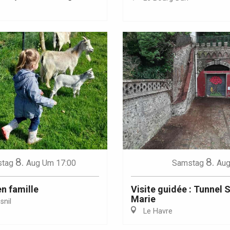
Eaux
8.
8.
tag
Aug
Um 17:00
Samstag
Au
en famille
Visite guidée : Tunnel 
Marie
nil
Le Havre