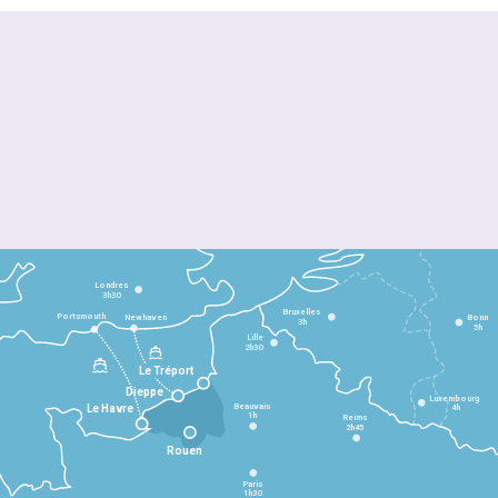
Londres
3h30
Bruxelles
Portsmouth
Newhaven
Bonn
3h
5h
Lille
2h30
Le Tréport
Dieppe
Luxembourg
Beauvais
4h
Le Havre
1h
Reims
2h45
Rouen
Paris
1h30