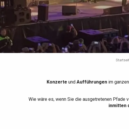
Die gesamte Agenda
Trendige Orte
Aufenthalte am Meer
Frühling
Bester Brunch
Aufenthalte mit dem
Zug
Wenn es regnet
Restaurants mit
Aussicht
Fahrradaufenthalte
Mit den Kindern
Unter Freunden
Startsei
Konzerte
und
Aufführungen
im ganzen
Wie wäre es, wenn Sie die ausgetretenen Pfade v
inmitten 