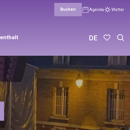
Buchen
Agenda
Wetter
enthalt
DE
Such
Voir les favor