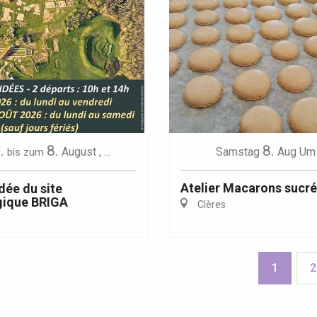
.
8.
8.
August
,
...
Samstag
Aug
Um 
bis zum
Atelier Macarons sucr
dée du site
gique BRIGA
Clères
1
2