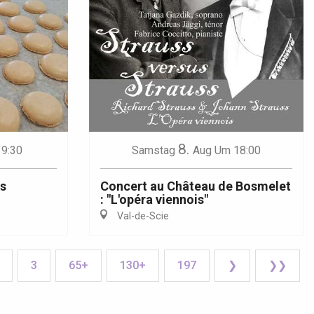
8.
9:30
Samstag
Aug
Um 18:00
és
Concert au Château de Bosmelet
: "L'opéra viennois"
Val-de-Scie
3
65+
130+
197
❯
❯❯