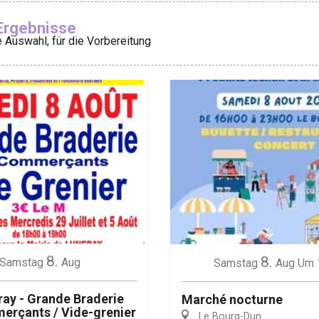
Ajouter aux
Ergebnisse
 Auswahl, für die Vorbereitung
éport
Lille 2h30
ur-Bresle
8.
8.
Samstag
Aug
Samstag
Aug
Um 
ay - Grande Braderie
Marché nocturne
erçants / Vide-grenier
Le Bourg-Dun