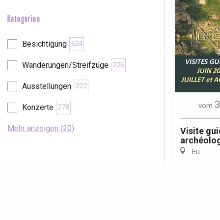
Kategorien
Besichtigung
524
Wanderungen/Streifzüge
226
Ausstellungen
222
3
vom
Konzerte
278
Mehr anzeigen (20)
Visite gui
archéolo
Eu