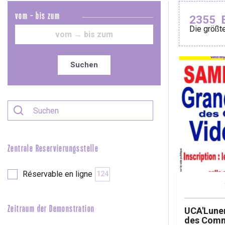
vom - bis zum
2355
Die größte
Le Tr
Eu
Suchen
Criel-sur-Mer
Blangy-s
Dieppe
Offranville
Zentrale Reservierungsstelle
t-Valery-en-Caux
er
Réservable en ligne
124
e
Neufchâtel-en-Bray
Zeitraum der Demonstration
UCA'Luner
Doudeville
des Comm
Val-de-Scie