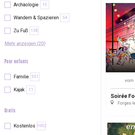
Archäologie
15
Wandern & Spazieren
54
Zu Fuß
138
Mehr anzeigen (20)
Pour enfants
Familie
551
vom
Kajak
11
Soirée F
Forges-l
Gratis
 &
alt
Kostenlos
1002