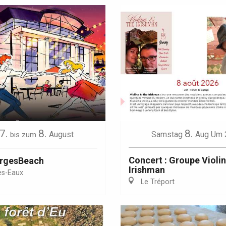
7.
8.
8.
August
Samstag
Aug
Um 
bis zum
Concert : Groupe Violi
orgesBeach
Irishman
es-Eaux
Le Tréport