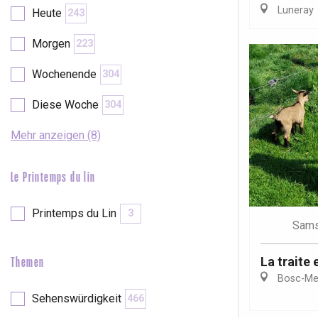
Luneray
Heute
243
etot
Forges-les-
Morgen
223
Clères
Wochenende
304
Buchy
en-Seine
Diese Woche
304
Duclair
Rouen
Mehr anzeigen (8)
Le Printemps du lin
Paris 1h30
Printemps du Lin
3
Sams
La traite 
Themen
Bosc-Mes
Sehenswürdigkeit
466