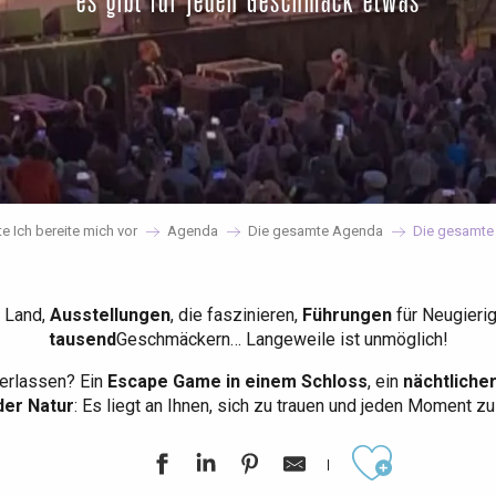
es gibt für jeden Geschmack etwas
te Ich bereite mich vor
Agenda
Die gesamte Agenda
Die gesamte
 Land,
Ausstellungen
, die faszinieren,
Führungen
für Neugieri
tausend
Geschmäckern… Langeweile ist unmöglich!
erlassen? Ein
Escape Game in einem Schloss
, ein
nächtliche
der Natur
: Es liegt an Ihnen, sich zu trauen und jeden Moment z