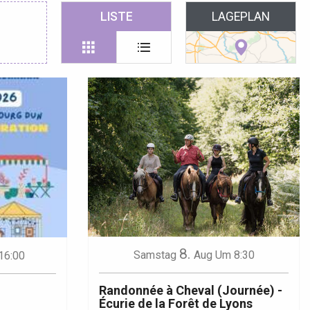
 favoris
LISTE
LAGEPLAN
8.
Samstag
Aug
Um 8:30
16:00
Randonnée à Cheval (Journée) -
Écurie de la Forêt de Lyons