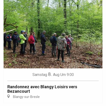
8.
Samstag
Aug
Um 9:00
Randonnez avec Blangy Loisirs vers
Bezancourt
Blangy-sur-Bresle