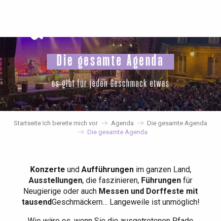
Aller
au
contenu
principal
Die gesamte Agenda
es gibt für jeden Geschmack etwas
Startseite Ich bereite mich vor
Agenda
Die gesamte Agenda
Die gesamte Agenda
Konzerte
und
Aufführungen
im ganzen Land,
Ausstellungen
, die faszinieren,
Führungen
für
Neugierige oder auch
Messen und Dorffeste mit
tausend
Geschmäckern… Langeweile ist unmöglich!
Wie wäre es, wenn Sie die ausgetretenen Pfade