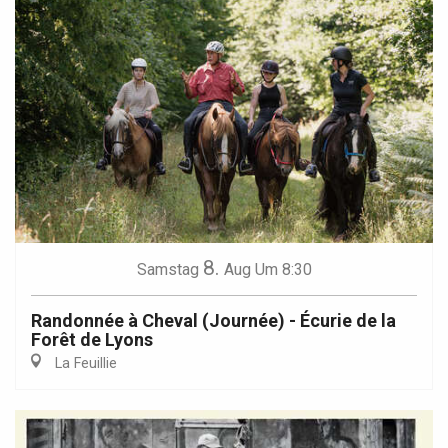
8.
Samstag
Aug
Um 8:30
Randonnée à Cheval (Journée) - Écurie de la
Forêt de Lyons
La Feuillie