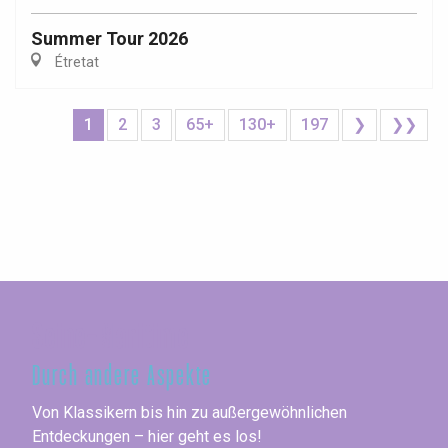
Summer Tour 2026
Étretat
1
2
3
65+
130+
197
❯
❯❯
Seine-Maritime
Durch andere Aspekte
Von Klassikern bis hin zu außergewöhnlichen
Entdeckungen – hier geht es los!