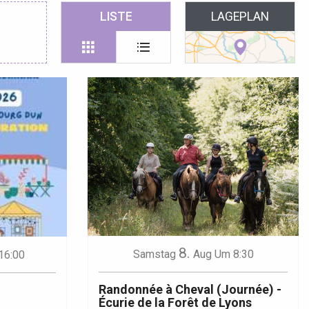
 favoris
LISTE
LAGEPLAN
8.
Samstag
Aug
Um 8:30
16:00
Randonnée à Cheval (Journée) -
Écurie de la Forêt de Lyons