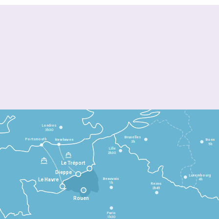
Londres
3h30
Bruxelles
Portsmouth
Newhaven
Bonn
3h
5h
Lille
2h30
Le Tréport
Dieppe
Luxembourg
Beauvais
4h
Le Havre
1h
Reims
2h45
Rouen
Paris
1h30