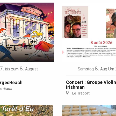
7.
8.
8.
August
Samstag
Aug
Um 
bis zum
Concert : Groupe Violi
orgesBeach
Irishman
es-Eaux
Le Tréport