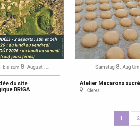
.
8.
8.
August
,
...
Samstag
Aug
Um 
bis zum
Atelier Macarons sucr
dée du site
gique BRIGA
Clères
1
2