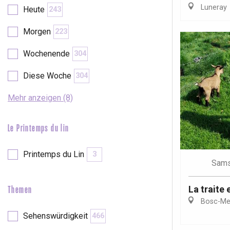
Luneray
Heute
243
etot
Forges-les-
Morgen
223
Clères
Wochenende
304
Buchy
en-Seine
Diese Woche
304
Duclair
Rouen
Mehr anzeigen (8)
Le Printemps du lin
Paris 1h30
Printemps du Lin
3
Sams
La traite 
Themen
Bosc-Mes
Sehenswürdigkeit
466