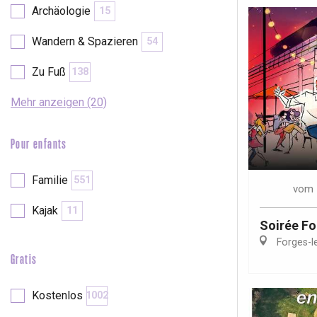
Archäologie
15
Wandern & Spazieren
54
Zu Fuß
138
Mehr anzeigen (20)
Pour enfants
Familie
551
vom
Kajak
11
Soirée F
Forges-l
Gratis
 &
alt
Kostenlos
1002