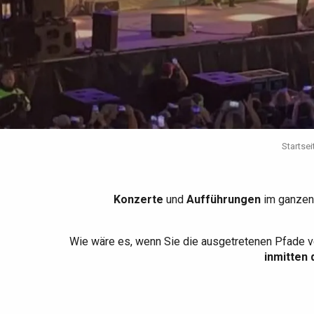
Die gesamte Agenda
Trendige Orte
Aufenthalte am Meer
Frühling
Bester Brunch
Aufenthalte mit dem
Zug
Wenn es regnet
Restaurants mit
Aussicht
Fahrradaufenthalte
Mit den Kindern
Unter Freunden
Startsei
Konzerte
und
Aufführungen
im ganzen
Wie wäre es, wenn Sie die ausgetretenen Pfade v
inmitten 