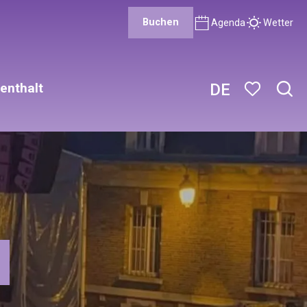
Buchen
Agenda
Wetter
enthalt
DE
Such
Voir les favor