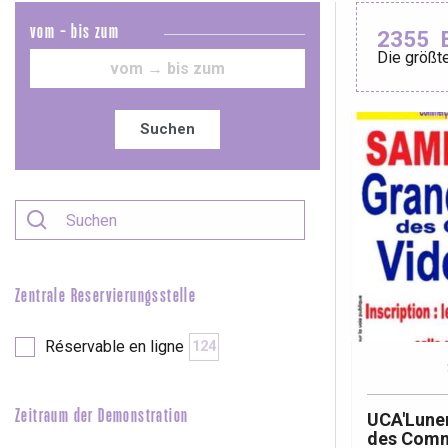
vom - bis zum
2355
Die größte
Le Tr
Eu
Suchen
Criel-sur-Mer
Blangy-s
Dieppe
Offranville
Zentrale Reservierungsstelle
t-Valery-en-Caux
er
Réservable en ligne
124
e
Neufchâtel-en-Bray
Zeitraum der Demonstration
UCA'Luner
Doudeville
des Comm
Val-de-Scie