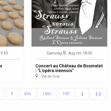
8.
9:30
Samstag
Aug
Um 18:00
és
Concert au Château de Bosmelet
: "L'opéra viennois"
Val-de-Scie
3
65+
130+
197
❯
❯❯