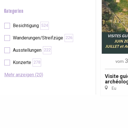
Kategorien
Besichtigung
524
Wanderungen/Streifzüge
226
Ausstellungen
222
3
vom
Konzerte
278
Mehr anzeigen (20)
Visite gui
archéolo
Eu