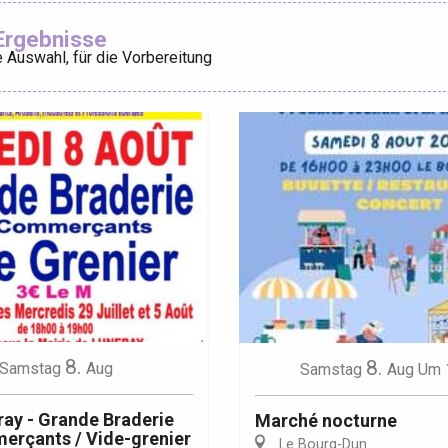
Ajouter aux
Ergebnisse
 Auswahl, für die Vorbereitung
éport
Lille 2h30
ur-Bresle
8.
8.
Samstag
Aug
Samstag
Aug
Um 
ay - Grande Braderie
Marché nocturne
erçants / Vide-grenier
Le Bourg-Dun