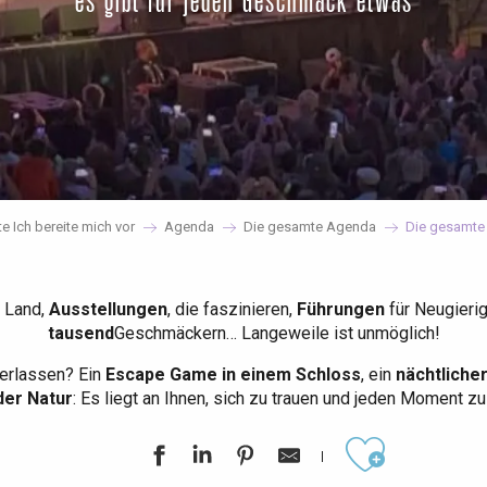
es gibt für jeden Geschmack etwas
te Ich bereite mich vor
Agenda
Die gesamte Agenda
Die gesamte
 Land,
Ausstellungen
, die faszinieren,
Führungen
für Neugieri
tausend
Geschmäckern… Langeweile ist unmöglich!
erlassen? Ein
Escape Game in einem Schloss
, ein
nächtliche
der Natur
: Es liegt an Ihnen, sich zu trauen und jeden Moment z