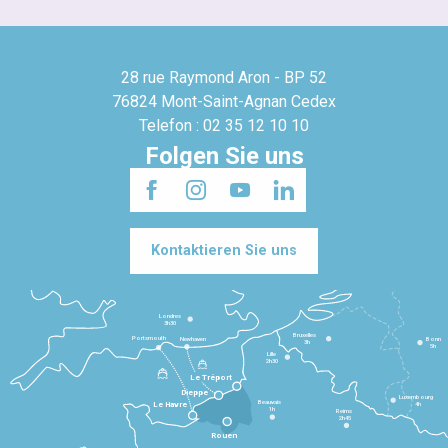
28 rue Raymond Aron - BP 52
76824 Mont-Saint-Agnan Cedex
Telefon : 02 35 12 10 10
Folgen Sie uns
Kontaktieren Sie uns
Londres
3h30
Bruxelles
Portsmouth
Newhaven
Bonn
3h
5h
Lille
2h30
Le Tréport
Dieppe
Luxembourg
Beauvais
4h
Le Havre
1h
Reims
2h45
Rouen