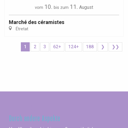
10.
11.
August
vom
bis zum
Marché des céramistes
Étretat
1
2
3
62+
124+
188
❯
❯❯
Seine-Maritime
Durch andere Aspekte