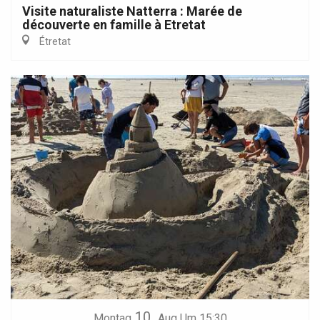
Visite naturaliste Natterra : Marée de
découverte en famille à Etretat
Étretat
10.
Montag
Aug
Um 15:30