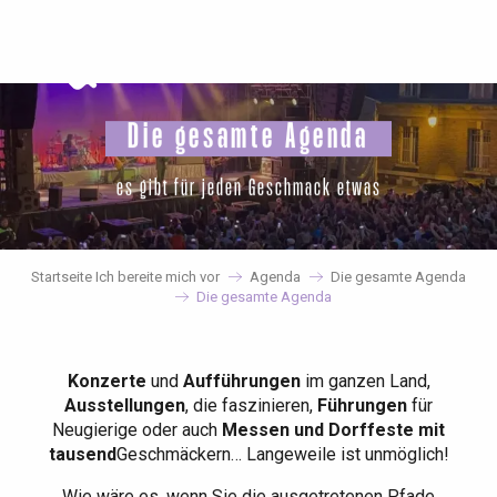
Aller
au
contenu
principal
Die gesamte Agenda
es gibt für jeden Geschmack etwas
Startseite Ich bereite mich vor
Agenda
Die gesamte Agenda
Die gesamte Agenda
Konzerte
und
Aufführungen
im ganzen Land,
Ausstellungen
, die faszinieren,
Führungen
für
Neugierige oder auch
Messen und Dorffeste mit
tausend
Geschmäckern… Langeweile ist unmöglich!
Wie wäre es, wenn Sie die ausgetretenen Pfade