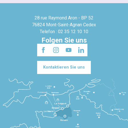
28 rue Raymond Aron - BP 52
76824 Mont-Saint-Agnan Cedex
Telefon : 02 35 12 10 10
Folgen Sie uns
Kontaktieren Sie uns
Londres
3h30
Bruxelles
Portsmouth
Newhaven
Bonn
3h
5h
Lille
2h30
Le Tréport
Dieppe
Luxembourg
Beauvais
4h
Le Havre
1h
Reims
2h45
Rouen
Paris