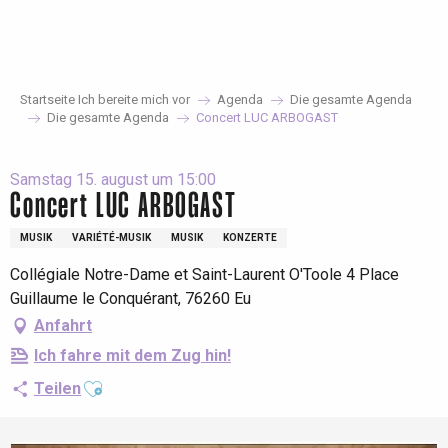
Aller
au
contenu
principal
Startseite Ich bereite mich vor
Agenda
Die gesamte Agenda
Die gesamte Agenda
Concert LUC ARBOGAST
Samstag 15. august um 15:00
Concert LUC ARBOGAST
MUSIK
VARIÉTÉ-MUSIK
MUSIK
KONZERTE
Collégiale Notre-Dame et Saint-Laurent O'Toole 4 Place
Guillaume le Conquérant, 76260 Eu
Anfahrt
Ich fahre mit dem Zug hin!
Ajouter aux favoris
Teilen