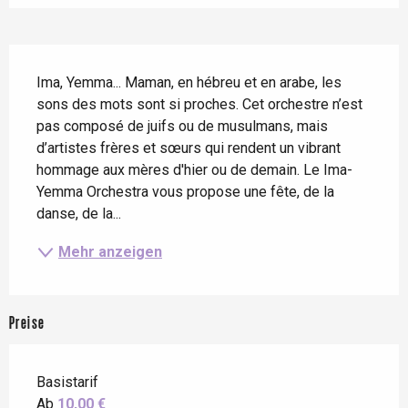
Beschreibung
Ima, Yemma... Maman, en hébreu et en arabe, les 
sons des mots sont si proches. Cet orchestre n’est 
pas composé de juifs ou de musulmans, mais 
d’artistes frères et sœurs qui rendent un vibrant 
hommage aux mères d'hier ou de demain. Le Ima-
Yemma Orchestra vous propose une fête, de la 
danse, de la...
Mehr anzeigen
Preise
Basistarif
Ab
10,00 €