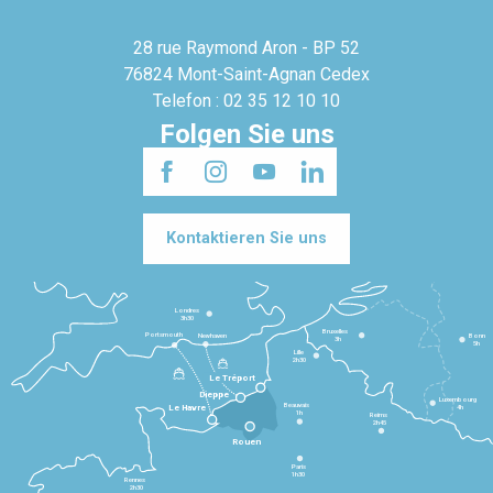
28 rue Raymond Aron - BP 52
76824 Mont-Saint-Agnan Cedex
Telefon : 02 35 12 10 10
Folgen Sie uns
Kontaktieren Sie uns
Londres
3h30
Bruxelles
Portsmouth
Newhaven
Bonn
3h
5h
Lille
2h30
Le Tréport
Dieppe
Luxembourg
Beauvais
4h
Le Havre
1h
Reims
2h45
Rouen
Paris
1h30
Rennes
2h30