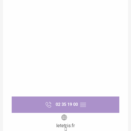
02 35 19 00
▒▒
letetris.fr