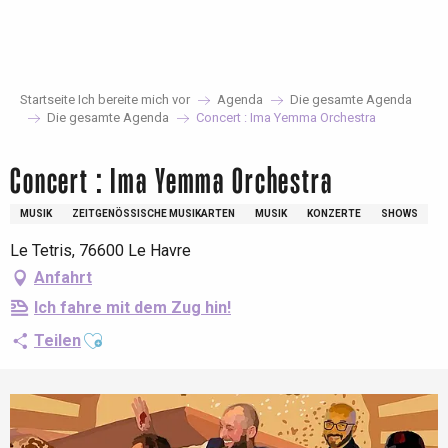
Aller
au
contenu
principal
Startseite Ich bereite mich vor
Agenda
Die gesamte Agenda
Die gesamte Agenda
Concert : Ima Yemma Orchestra
Concert : Ima Yemma Orchestra
MUSIK
ZEITGENÖSSISCHE MUSIKARTEN
MUSIK
KONZERTE
SHOWS
Le Tetris, 76600 Le Havre
Anfahrt
Ich fahre mit dem Zug hin!
Ajouter aux favoris
Teilen