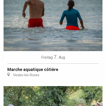
7.
Freitag
Aug
Marche aquatique côtière
Veules-les-Roses