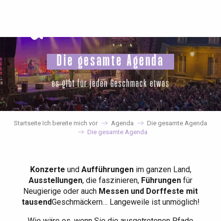
Aller
au
contenu
principal
Die gesamte Agenda
es gibt für jeden Geschmack etwas
Startseite Ich bereite mich vor
Agenda
Die gesamte Agenda
Die gesamte Agenda
Konzerte
und
Aufführungen
im ganzen Land,
Ausstellungen
, die faszinieren,
Führungen
für
Neugierige oder auch
Messen und Dorffeste mit
tausend
Geschmäckern… Langeweile ist unmöglich!
Wie wäre es, wenn Sie die ausgetretenen Pfade