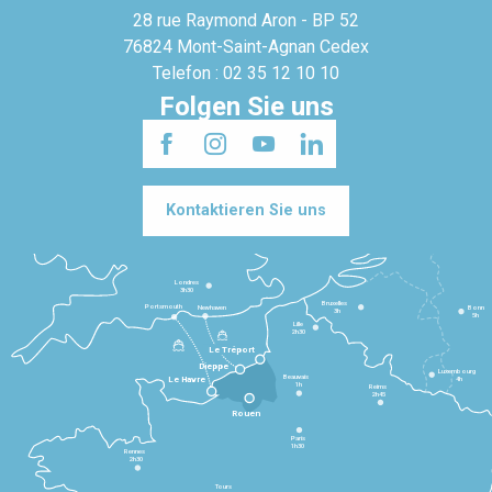
28 rue Raymond Aron - BP 52
76824 Mont-Saint-Agnan Cedex
Telefon : 02 35 12 10 10
Folgen Sie uns
Kontaktieren Sie uns
Londres
3h30
Bruxelles
Portsmouth
Newhaven
Bonn
3h
5h
Lille
2h30
Le Tréport
Dieppe
Luxembourg
Beauvais
4h
Le Havre
1h
Reims
2h45
Rouen
Paris
1h30
Rennes
2h30
Tours