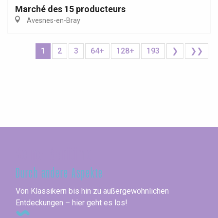
Marché des 15 producteurs
Avesnes-en-Bray
1
2
3
64+
128+
193
❯
❯❯
Seine-Maritime
Durch andere Aspekte
Von Klassikern bis hin zu außergewöhnlichen
Entdeckungen – hier geht es los!