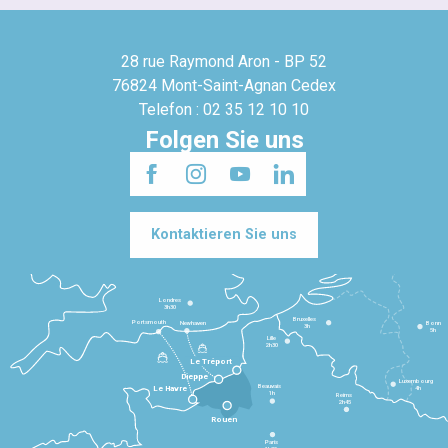
28 rue Raymond Aron - BP 52
76824 Mont-Saint-Agnan Cedex
Telefon : 02 35 12 10 10
Folgen Sie uns
Kontaktieren Sie uns
Londres
3h30
Bruxelles
Portsmouth
Newhaven
Bonn
3h
5h
Lille
2h30
Le Tréport
Dieppe
Luxembourg
Beauvais
4h
Le Havre
1h
Reims
2h45
Rouen
Paris