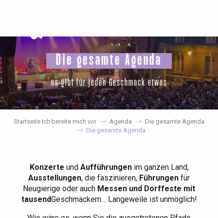
Aller
au
contenu
principal
Die gesamte Agenda
es gibt für jeden Geschmack etwas
Startseite Ich bereite mich vor
Agenda
Die gesamte Agenda
Die gesamte Agenda
Konzerte
und
Aufführungen
im ganzen Land,
Ausstellungen
, die faszinieren,
Führungen
für
Neugierige oder auch
Messen und Dorffeste mit
tausend
Geschmäckern… Langeweile ist unmöglich!
Wie wäre es, wenn Sie die ausgetretenen Pfade