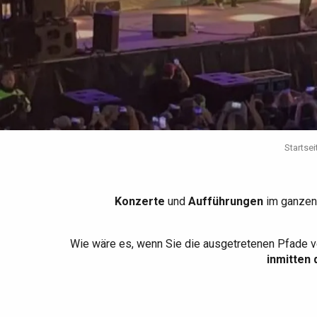
Die gesamte Agenda
Trendige Orte
Aufenthalte am Meer
Frühling
Bester Brunch
Aufenthalte mit dem
Zug
Wenn es regnet
Restaurants mit
Aussicht
Fahrradaufenthalte
Mit den Kindern
Unter Freunden
Startsei
Konzerte
und
Aufführungen
im ganzen
Wie wäre es, wenn Sie die ausgetretenen Pfade v
inmitten 