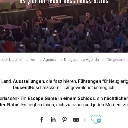
es gibt für jeden Geschmack etwas
te Ich bereite mich vor
Agenda
Die gesamte Agenda
Die gesamte
 Land,
Ausstellungen
, die faszinieren,
Führungen
für Neugieri
tausend
Geschmäckern… Langeweile ist unmöglich!
erlassen? Ein
Escape Game in einem Schloss
, ein
nächtliche
der Natur
: Es liegt an Ihnen, sich zu trauen und jeden Moment z