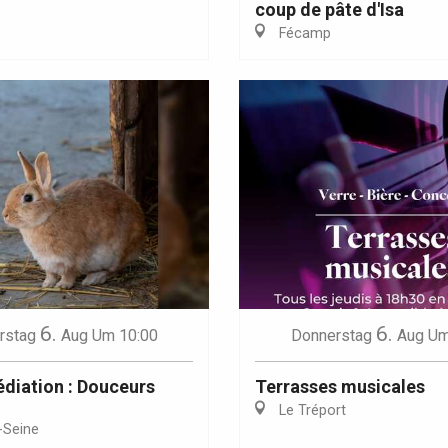
coup de pâte d'Isa
Fécamp
Eaux
6.
6.
rstag
Aug
Um 10:00
Donnerstag
Aug
Um
édiation : Douceurs
Terrasses musicales
Le Tréport
-Seine