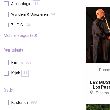
Archäologie
15
Wandern & Spazieren
54
Zu Fuß
136
Mehr anzeigen (20)
Pour enfants
Familie
559
Donne
Kajak
11
LES MUS
- Los Pas
Gratis
Fécamp
 &
alt
Kostenlos
980