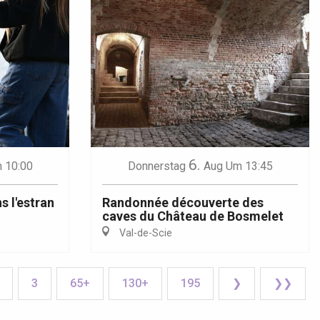
6.
 10:00
Donnerstag
Aug
Um 13:45
s l'estran
Randonnée découverte des
caves du Château de Bosmelet
Val-de-Scie
3
65+
130+
195
❯
❯❯