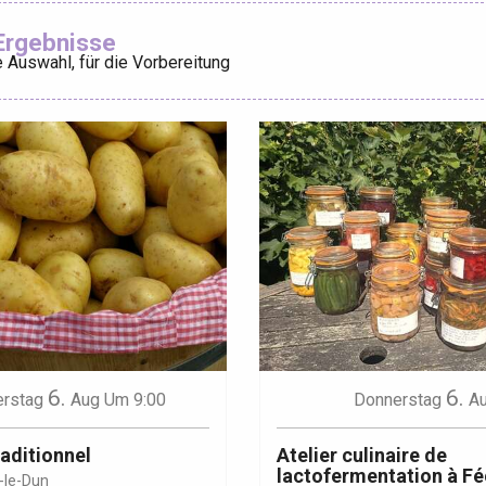
Ajouter aux
Ergebnisse
 Auswahl, für die Vorbereitung
éport
Lille 2h30
ur-Bresle
6.
6.
rstag
Aug
Um 9:00
Donnerstag
A
aditionnel
Atelier culinaire de
lactofermentation à Fé
-le-Dun