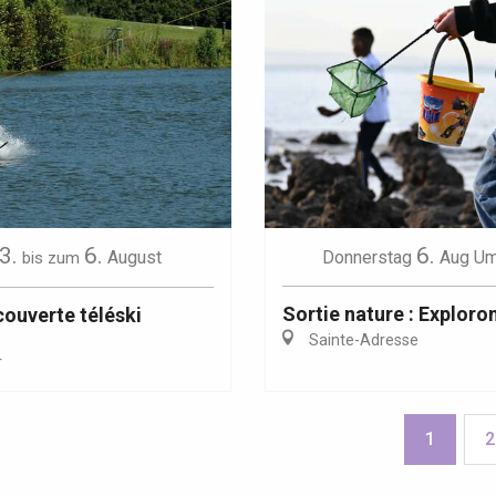
3.
6.
6.
August
Donnerstag
Aug
Um
bis zum
Sortie nature : Exploron
ouverte téléski
Sainte-Adresse
r
1
2