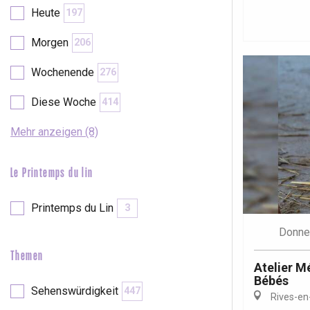
Val-de-Scie
Heute
197
etot
Morgen
206
Forges-les-
Clères
Wochenende
276
Buchy
en-Seine
Diese Woche
414
Duclair
Rouen
Mehr anzeigen (8)
Le Printemps du lin
Printemps du Lin
3
Paris 1h30
Donne
Themen
Atelier M
Bébés
Sehenswürdigkeit
447
Rives-en