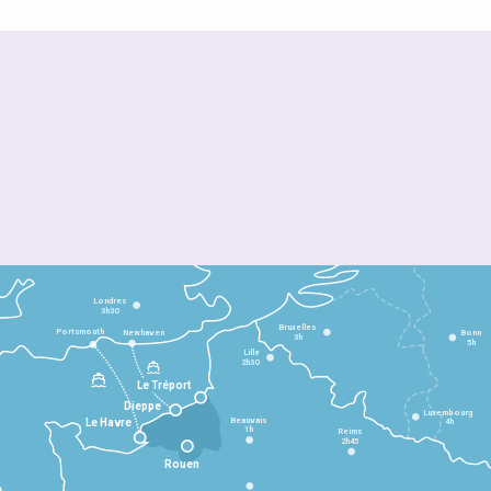
Londres
3h30
Bruxelles
Portsmouth
Newhaven
Bonn
3h
5h
Lille
2h30
Le Tréport
Dieppe
Luxembourg
Beauvais
4h
Le Havre
1h
Reims
2h45
Rouen