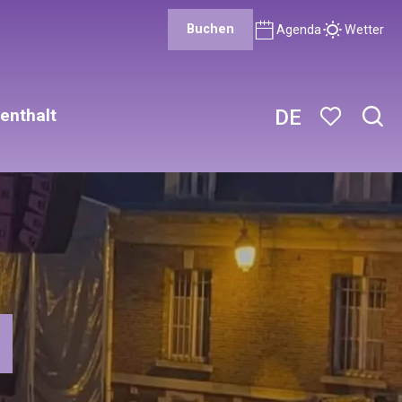
Buchen
Agenda
Wetter
enthalt
DE
Such
Voir les favor