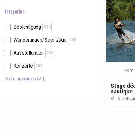
Kategorien
Besichtigung
510
Wanderungen/Streifzüge
236
Ausstellungen
205
Konzerte
281
vom
Mehr anzeigen (20)
Stage déc
nautique
Vittefleu