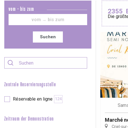
vom - bis zum
2355
Die größte
Le Tr
Eu
Suchen
Criel-sur-Mer
Blangy-s
Dieppe
Offranville
Zentrale Reservierungsstelle
t-Valery-en-Caux
er
Réservable en ligne
124
Sams
e
Neufchâtel-en-Bray
Zeitraum der Demonstration
Marché n
Doudeville
Criel-sur