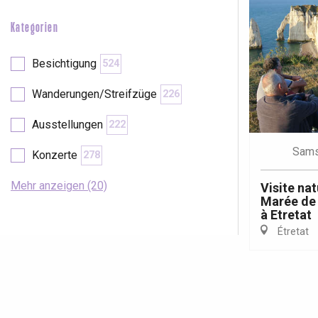
Kategorien
Besichtigung
524
Wanderungen/Streifzüge
226
Ausstellungen
222
Sams
Konzerte
278
Mehr anzeigen (20)
Visite nat
Marée de 
à Etretat
Étretat