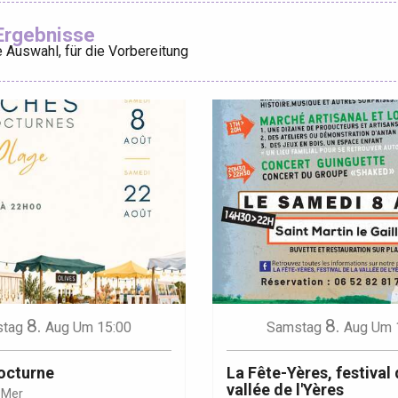
Ajouter aux
Ergebnisse
 Auswahl, für die Vorbereitung
éport
Lille 2h30
ur-Bresle
8.
8.
tag
Aug
Um 15:00
Samstag
Aug
Um 
octurne
La Fête-Yères, festival 
vallée de l'Yères
-Mer