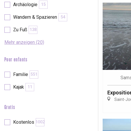
Archäologie
15
Wandern & Spazieren
54
Zu Fuß
138
Mehr anzeigen (20)
Pour enfants
Familie
551
Sams
Kajak
11
Expositio
Saint-Jo
Gratis
 &
alt
Kostenlos
1002