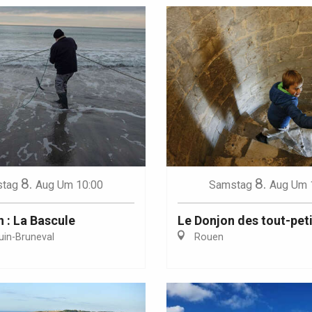
8.
8.
tag
Aug
Um 10:00
Samstag
Aug
Um 
n : La Bascule
Le Donjon des tout-pet
uin-Bruneval
Rouen