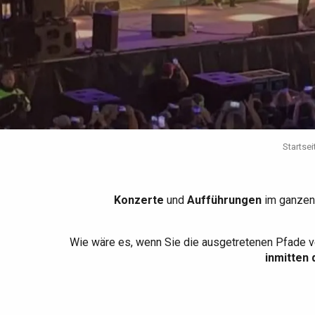
Die gesamte Agenda
Trendige Orte
Aufenthalte am Meer
Frühling
Bester Brunch
Aufenthalte mit dem
Zug
Wenn es regnet
Restaurants mit
Aussicht
Fahrradaufenthalte
Mit den Kindern
Unter Freunden
Startsei
Konzerte
und
Aufführungen
im ganzen
Wie wäre es, wenn Sie die ausgetretenen Pfade v
inmitten 