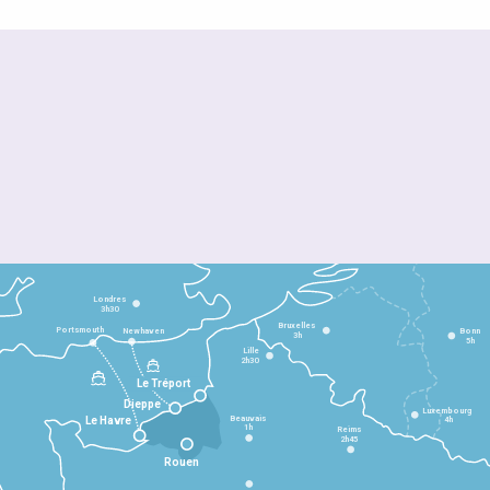
Londres
3h30
Bruxelles
Portsmouth
Newhaven
Bonn
3h
5h
Lille
2h30
Le Tréport
Dieppe
Luxembourg
Beauvais
4h
Le Havre
1h
Reims
2h45
Rouen