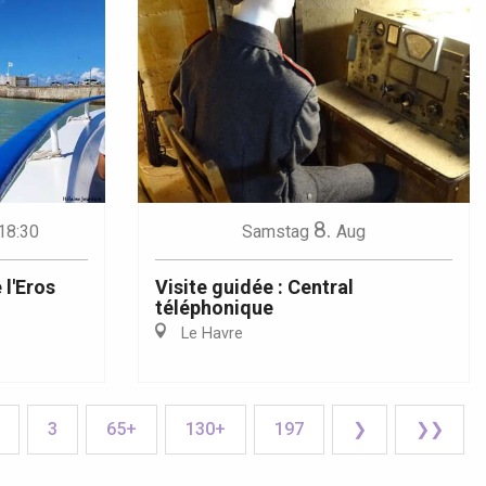
8.
18:30
Samstag
Aug
 l'Eros
Visite guidée : Central
téléphonique
Le Havre
3
65+
130+
197
❯
❯❯