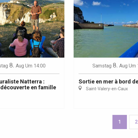
8.
8.
tag
Aug
Um 14:00
Samstag
Aug
Um 
uraliste Natterra :
Sortie en mer à bord de
découverte en famille
Saint-Valery-en-Caux
1
2