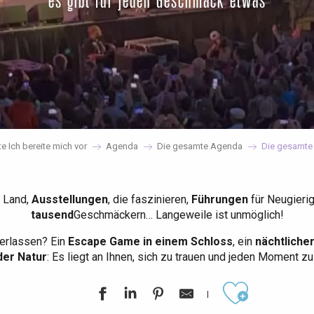
es gibt für jeden Geschmack etwas
te Ich bereite mich vor
Agenda
Die gesamte Agenda
Die gesamte
 Land,
Ausstellungen
, die faszinieren,
Führungen
für Neugieri
tausend
Geschmäckern… Langeweile ist unmöglich!
erlassen? Ein
Escape Game in einem Schloss
, ein
nächtliche
der Natur
: Es liegt an Ihnen, sich zu trauen und jeden Moment z