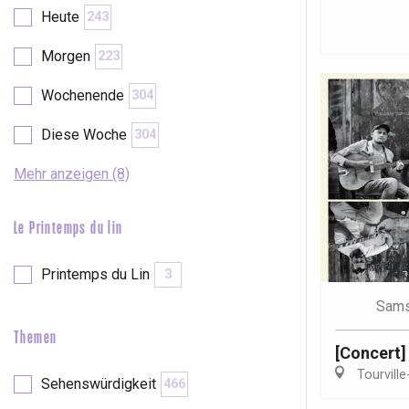
Val-de-Scie
Heute
243
etot
Morgen
223
Forges-les-
Clères
Wochenende
304
Buchy
en-Seine
Diese Woche
304
Duclair
Rouen
Mehr anzeigen (8)
Le Printemps du lin
Printemps du Lin
3
Paris 1h30
Sams
Themen
[Concert]
Tourville
Sehenswürdigkeit
466