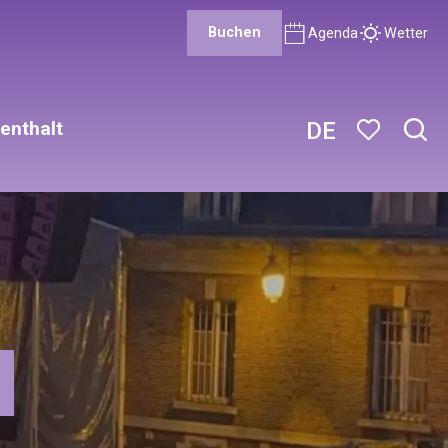
Buchen
Agenda
Wetter
enthalt
DE
Such
Voir les favor