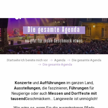
Aller
au
contenu
principal
Die gesamte Agenda
es gibt für jeden Geschmack etwas
Startseite Ich bereite mich vor
Agenda
Die gesamte Agenda
Die gesamte Agenda
Konzerte
und
Aufführungen
im ganzen Land,
Ausstellungen
, die faszinieren,
Führungen
für
Neugierige oder auch
Messen und Dorffeste mit
tausend
Geschmäckern… Langeweile ist unmöglich!
Wie wäre es, wenn Sie die ausgetretenen Pfade