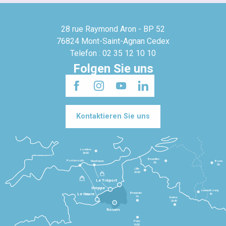
28 rue Raymond Aron - BP 52
76824 Mont-Saint-Agnan Cedex
Telefon : 02 35 12 10 10
Folgen Sie uns
Kontaktieren Sie uns
Londres
3h30
Bruxelles
Portsmouth
Newhaven
Bonn
3h
5h
Lille
2h30
Le Tréport
Dieppe
Luxembourg
Beauvais
4h
Le Havre
1h
Reims
2h45
Rouen
Paris
1h30