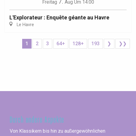
7.
Freitag
Aug
Um 14:00
L'Explorateur : Enquête géante au Havre
Le Havre
1
2
3
64+
128+
193
❯
❯❯
Seine-Maritime
Durch andere Aspekte
Von Klassikern bis hin zu außergewöhnlichen