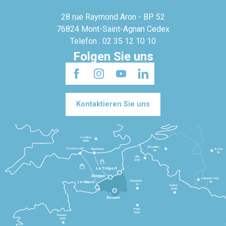
28 rue Raymond Aron - BP 52
76824 Mont-Saint-Agnan Cedex
Telefon : 02 35 12 10 10
Folgen Sie uns
Kontaktieren Sie uns
Londres
3h30
Bruxelles
Portsmouth
Newhaven
Bonn
3h
5h
Lille
2h30
Le Tréport
Dieppe
Luxembourg
Beauvais
4h
Le Havre
1h
Reims
2h45
Rouen
Paris
1h30
Rennes
2h30