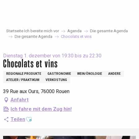
Aller
au
contenu
principal
Startseite Ich bereite mich vor
Agenda
Die gesamte Agenda
Die gesamte Agenda
Chocolats et vins
Dienstag 1. dezember von 19:30 bis zu 22:30
Chocolats et vins
REGIONALE PRODUKTE
GASTRONOMIE
WEIN/ÖNOLOGIE
ANDERE
ATELIER / PRAKTIKUM
VERKOSTUNG
39 Rue aux Ours, 76000 Rouen
Anfahrt
Ich fahre mit dem Zug hin!
Ajouter aux favoris
Teilen