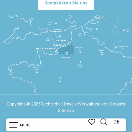
Kontaktieren Sie uns
Londres
3h30
Bruxelles
Portsmouth
Newhaven
Bonn
3h
5h
Lille
2h30
Le Tréport
Dieppe
Luxembourg
Beauvais
4h
Le Havre
1h
Reims
2h45
Rouen
Paris
1h30
Rennes
2h30
Tours
3h
Copyright @ 2025
Rechtliche Hinweise
Verwaltung von Cookies
Sitemap
DE
MENÜ
Suche
Voir les favoris