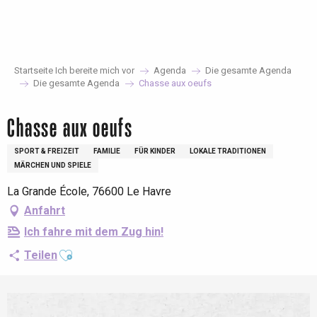
Aller
au
contenu
principal
Startseite Ich bereite mich vor
Agenda
Die gesamte Agenda
Die gesamte Agenda
Chasse aux oeufs
Chasse aux oeufs
SPORT & FREIZEIT
FAMILIE
FÜR KINDER
LOKALE TRADITIONEN
MÄRCHEN UND SPIELE
La Grande École, 76600 Le Havre
Anfahrt
Ich fahre mit dem Zug hin!
Ajouter aux favoris
Teilen