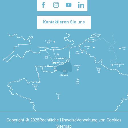
Kontaktieren Sie uns
Londres
3h30
Bruxelles
Portsmouth
Newhaven
Bonn
3h
5h
Lille
2h30
Le Tréport
Dieppe
Luxembourg
Beauvais
4h
Le Havre
1h
Reims
2h45
Rouen
Paris
1h30
Rennes
2h30
Tours
3h
Copyright @ 2025
Rechtliche Hinweise
Verwaltung von Cookies
Sitemap