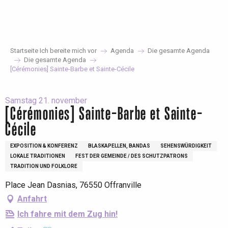
Aller
au
contenu
principal
Startseite Ich bereite mich vor
Agenda
Die gesamte Agenda
Die gesamte Agenda
[Cérémonies] Sainte-Barbe et Sainte-Cécile
Samstag 21. november
[Cérémonies] Sainte-Barbe et Sainte-
Cécile
EXPOSITION & KONFERENZ
BLASKAPELLEN, BANDAS
SEHENSWÜRDIGKEIT
LOKALE TRADITIONEN
FEST DER GEMEINDE / DES SCHUTZPATRONS
TRADITION UND FOLKLORE
Place Jean Dasnias, 76550 Offranville
Anfahrt
Ich fahre mit dem Zug hin!
Ajouter aux favoris