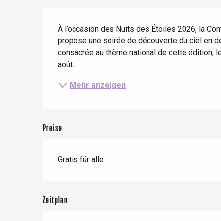
Frühling
Bester Brunch
Aufenthalte mit dem
Zug
Beschreibung
Wenn es regnet
Restaurants mit
À l’occasion des Nuits des Étoiles 2026, la
Aussicht
Fahrradaufenthalte
Mit den Kindern
propose une soirée de découverte du ciel en de
consacrée au thème national de cette édition, le S
Unter Freunden
août...
Mehr anzeigen
Preise
Le Tr
Eu
Gratis für alle
Criel-sur-Mer
Zeitplan
Blangy-s
Dieppe