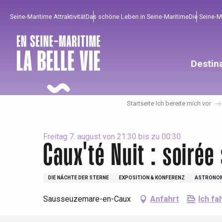
Aller
Seine-Maritime Attraktivität
Das schöne Leben in Seine-Maritime
Die Seine-
au
contenu
principal
Destin
Startseite Ich bereite mich vor
Freitag 7. august von 21:30 bis zu 00:30
Caux'té Nuit : soirée
DIE NÄCHTE DER STERNE
EXPOSITION & KONFERENZ
ASTRONO
Um zu profitieren
Unumgänglich
Gut aus der Heimat !
Sausseuzemare-en-Caux
Anfahrt
Ich fa
Die gesamte Agenda
Trendige Orte
Aufenthalte am Meer