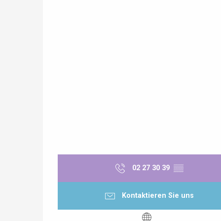
Paris 1h30
02 27 30 39
▒▒
 &
alt
Kontaktieren Sie uns