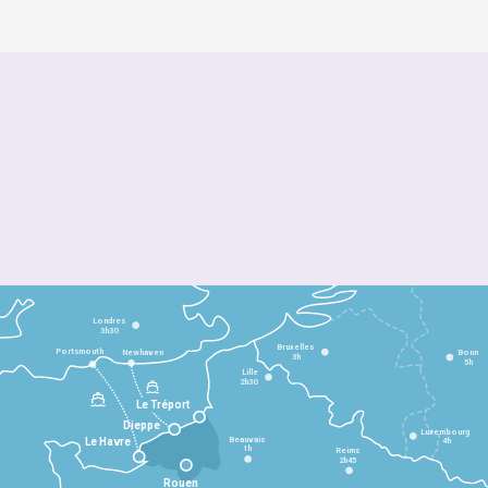
Londres
3h30
Bruxelles
Portsmouth
Newhaven
Bonn
3h
5h
Lille
2h30
Le Tréport
Dieppe
Luxembourg
Beauvais
4h
Le Havre
1h
Reims
2h45
Rouen