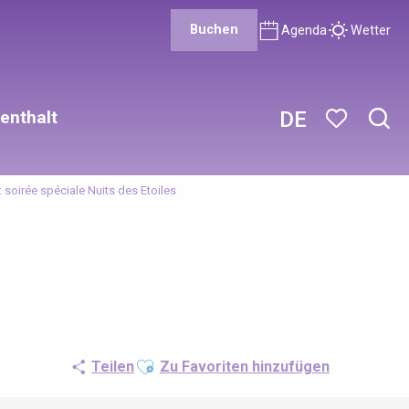
Buchen
Agenda
Wetter
enthalt
DE
Such
Voir les favor
: soirée spéciale Nuits des Etoiles
Ajouter aux favoris
Teilen
Zu Favoriten hinzufügen