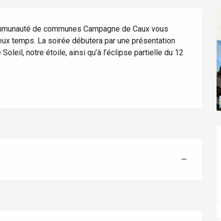
 Communauté de communes Campagne de Caux vous 
ux temps. La soirée débutera par une présentation 
oleil, notre étoile, ainsi qu’à l’éclipse partielle du 12 
éport
Lille 2h30
—
ur-Bresle