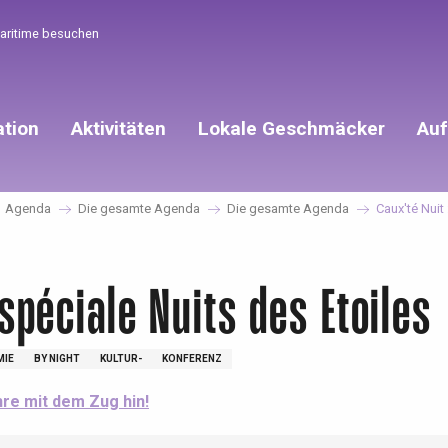
Maritime besuchen
ation
Aktivitäten
Lokale Geschmäcker
Auf
Agenda
Die gesamte Agenda
Die gesamte Agenda
Caux'té Nuit 
 spéciale Nuits des Etoiles
MIE
BY NIGHT
KULTUR-
KONFERENZ
hre mit dem Zug hin!