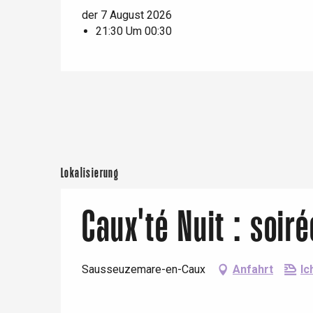
Offranville
der 7 August 2026
21:30 Um 00:30
t-Valery-en-Caux
er
e
Neufchâtel-en-Bray
Doudeville
Val-de-Scie
etot
Lokalisierung
Forges-les-
Clères
Buchy
Caux'té Nuit : soiré
en-Seine
Duclair
Rouen
Sausseuzemare-en-Caux
Anfahrt
Ic