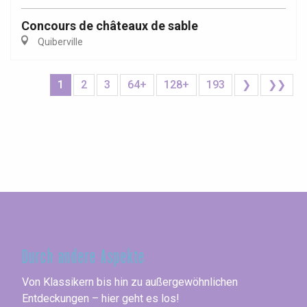
Concours de châteaux de sable
Quiberville
1
2
3
64+
128+
193
❯
❯❯
Seine-Maritime
Durch andere Aspekte
Von Klassikern bis hin zu außergewöhnlichen
Entdeckungen – hier geht es los!