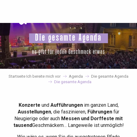
Aller
au
contenu
principal
Die gesamte Agenda
es gibt für jeden Geschmack etwas
Startseite Ich bereite mich vor
Agenda
Die gesamte Agenda
Die gesamte Agenda
Konzerte
und
Aufführungen
im ganzen Land,
Ausstellungen
, die faszinieren,
Führungen
für
Neugierige oder auch
Messen und Dorffeste mit
tausend
Geschmäckern… Langeweile ist unmöglich!
Wie wäre es, wenn Sie die ausgetretenen Pfade