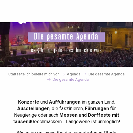
Aller
au
contenu
principal
Die gesamte Agenda
es gibt für jeden Geschmack etwas
Startseite Ich bereite mich vor
Agenda
Die gesamte Agenda
Die gesamte Agenda
Konzerte
und
Aufführungen
im ganzen Land,
Ausstellungen
, die faszinieren,
Führungen
für
Neugierige oder auch
Messen und Dorffeste mit
tausend
Geschmäckern… Langeweile ist unmöglich!
Wie wäre es, wenn Sie die ausgetretenen Pfade