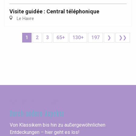
Visite guidée : Central téléphonique
Le Havre
1
2
3
65+
130+
197
❯
❯❯
Seine-Maritime
Durch andere Aspekte
Von Klassikern bis hin zu außergewöhnlichen
Entdeckungen – hier geht es los!