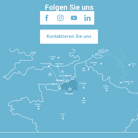
Folgen Sie uns
Kontaktieren Sie uns
Londres
3h30
Bruxelles
Portsmouth
Newhaven
Bonn
3h
5h
Lille
2h30
Le Tréport
Dieppe
Luxembourg
Beauvais
4h
Le Havre
1h
Reims
2h45
Rouen
Paris
1h30
Rennes
2h30
Tours
3h