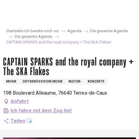
Aller
au
contenu
principal
Startseite Ich bereite mich vor
Agenda
Die gesamte Agenda
Die gesamte Agenda
CAPTAIN SPARKS and the royal company + The SKA Flakes
CAPTAIN SPARKS and the royal company +
The SKA Flakes
MUSIK
ZEITGENÖSSISCHE MUSIK
KULTUR-
KONZERTE
198 Boulevard Alleaume, 76640 Terres-de-Caux
Anfahrt
Ich fahre mit dem Zug hin!
Ajouter aux favoris
Teilen