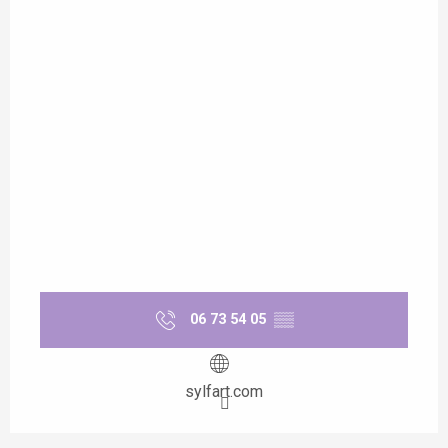
06 73 54 05
▒▒
sylfart.com