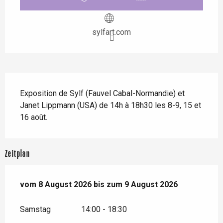
sylfart.com
Beschreibung
Exposition de Sylf (Fauvel Cabal-Normandie) et 
Janet Lippmann (USA) de 14h à 18h30 les 8-9, 15 et 
16 août.
Zeitplan
vom
vom
8 August 2026
8 August 2026
bis zum
bis zum
9 August 2026
9 August 2026
Samstag
14:00 - 18:30