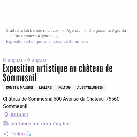
Aller
au
contenu
principal
Startseite Ich bereite mich vor
Agenda
Die gesamte Agenda
Die gesamte Agenda
Exposition artistique au château de Sommesnil
8. august > 9. august
Exposition artistique au château de
Sommesnil
KUNST & MALEREI
MALEREI
KULTUR-
AUSSTELLUNGEN
Château de Sommesnil 500 Avenue du Château, 76560
Sommesnil
Anfahrt
Ich fahre mit dem Zug hin!
Ajouter aux favoris
Teilen