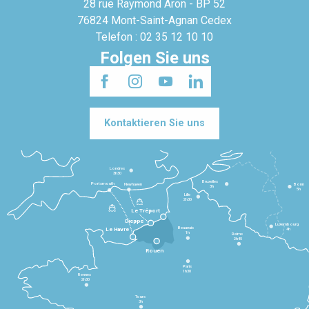
28 rue Raymond Aron - BP 52
76824 Mont-Saint-Agnan Cedex
Telefon : 02 35 12 10 10
Folgen Sie uns
Kontaktieren Sie uns
Londres
3h30
Bruxelles
Portsmouth
Newhaven
Bonn
3h
5h
Lille
2h30
Le Tréport
Dieppe
Luxembourg
Beauvais
4h
Le Havre
1h
Reims
2h45
Rouen
Paris
1h30
Rennes
2h30
Tours
3h