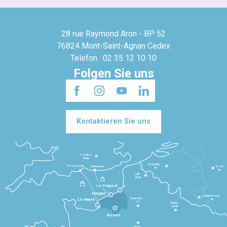
28 rue Raymond Aron - BP 52
76824 Mont-Saint-Agnan Cedex
Telefon : 02 35 12 10 10
Folgen Sie uns
Kontaktieren Sie uns
Londres
3h30
Bruxelles
Portsmouth
Newhaven
Bonn
3h
5h
Lille
2h30
Le Tréport
Dieppe
Luxembourg
Beauvais
4h
Le Havre
1h
Reims
2h45
Rouen
Paris