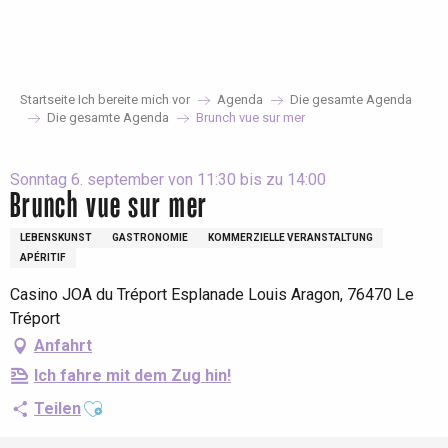
Aller
au
contenu
principal
Startseite Ich bereite mich vor
Agenda
Die gesamte Agenda
Die gesamte Agenda
Brunch vue sur mer
Sonntag 6. september von 11:30 bis zu 14:00
Brunch vue sur mer
LEBENSKUNST
GASTRONOMIE
KOMMERZIELLE VERANSTALTUNG
APÉRITIF
Casino JOA du Tréport Esplanade Louis Aragon, 76470 Le
Tréport
Anfahrt
Ich fahre mit dem Zug hin!
Ajouter aux favoris
Teilen