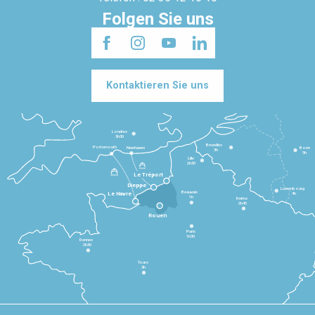
Folgen Sie uns
Kontaktieren Sie uns
Londres
3h30
Bruxelles
Portsmouth
Newhaven
Bonn
3h
5h
Lille
2h30
Le Tréport
Dieppe
Luxembourg
Beauvais
4h
Le Havre
1h
Reims
2h45
Rouen
Paris
1h30
Rennes
2h30
Tours
3h