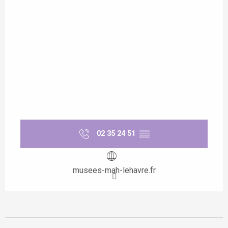
02 35 24 51
▒▒
musees-mah-lehavre.fr