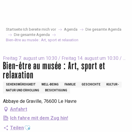
Aller
au
contenu
principal
Startseite Ich bereite mich vor
Agenda
Die gesamte Agenda
Die gesamte Agenda
Bien-être au musée : Art, sport et relaxation
Freitag 7. august um 10:30 / Freitag 14. august um 10:30 / ...
Bien-être au musée : Art, sport et
relaxation
SEHENSWÜRDIGKEIT
WELL-BEING
FAMILIE
GESCHICHTE
KULTUR-
NATUR UND ERHOLUNG
BESICHTIGUNG
Abbaye de Graville, 76600 Le Havre
Anfahrt
Ich fahre mit dem Zug hin!
Ajouter aux favoris
Teilen