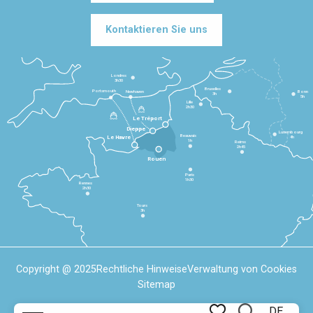
Kontaktieren Sie uns
Londres
3h30
Bruxelles
Portsmouth
Newhaven
Bonn
3h
5h
Lille
2h30
Le Tréport
Dieppe
Luxembourg
Beauvais
4h
Le Havre
1h
Reims
2h45
Rouen
Paris
1h30
Rennes
2h30
Tours
3h
Copyright @ 2025
Rechtliche Hinweise
Verwaltung von Cookies
Sitemap
DE