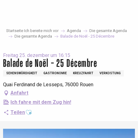
Aller
au
contenu
principal
Startseite Ich bereite mich vor
Agenda
Die gesamte Agenda
Die gesamte Agenda
Balade de Noël - 25 Décembre
Freitag 25. dezember um 16:15
Balade de Noël - 25 Décembre
SEHENSWÜRDIGKEIT
GASTRONOMIE
KREUZFAHRT
VERKOSTUNG
Quai Ferdinand de Lesseps, 76000 Rouen
Anfahrt
Ich fahre mit dem Zug hin!
Ajouter aux favoris
Teilen