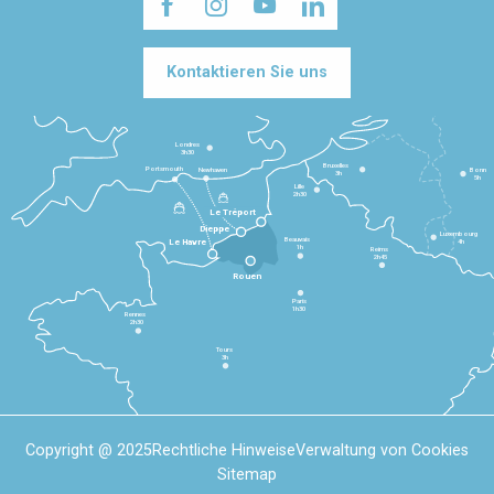
Kontaktieren Sie uns
Londres
3h30
Bruxelles
Portsmouth
Newhaven
Bonn
3h
5h
Lille
2h30
Le Tréport
Dieppe
Luxembourg
Beauvais
4h
Le Havre
1h
Reims
2h45
Rouen
Paris
1h30
Rennes
2h30
Tours
3h
Copyright @ 2025
Rechtliche Hinweise
Verwaltung von Cookies
Sitemap