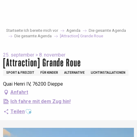
Aller
au
contenu
principal
Startseite Ich bereite mich vor
Agenda
Die gesamte Agenda
Die gesamte Agenda
[Attraction] Grande Roue
25. september > 8. november
[Attraction] Grande Roue
SPORT & FREIZEIT
FÜR KINDER
ALTERNATIVE
LICHTINSTALLATIONEN
Quai Henri IV, 76200 Dieppe
Anfahrt
Ich fahre mit dem Zug hin!
Ajouter aux favoris
Teilen