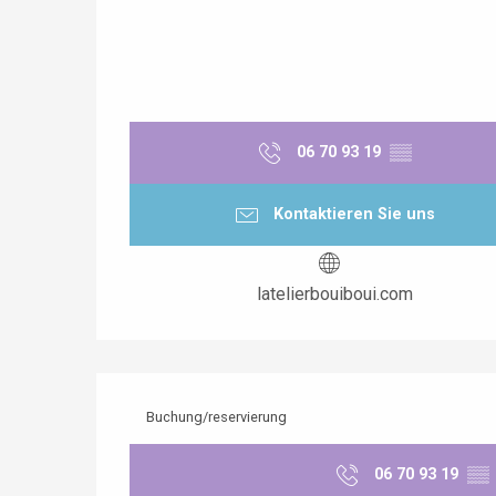
 &
alt
06 70 93 19
▒▒
Kontaktieren Sie uns
latelierbouiboui.com
Buchung/reservierung
06 70 93 19
▒▒