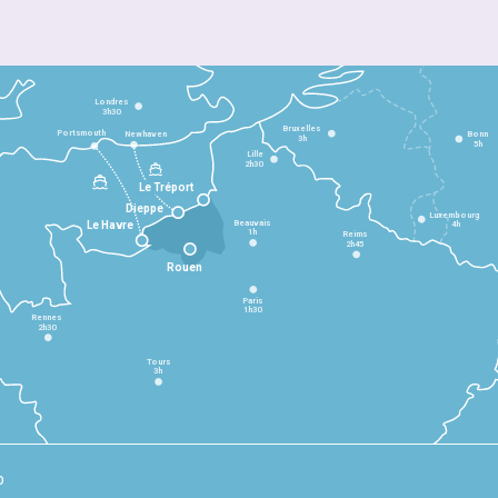
Londres
3h30
Bruxelles
Portsmouth
Newhaven
Bonn
3h
5h
Lille
2h30
Le Tréport
Dieppe
Luxembourg
Beauvais
4h
Le Havre
1h
Reims
2h45
Rouen
Paris
1h30
Rennes
2h30
Tours
3h
p