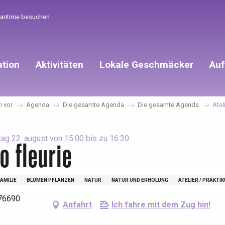
Maritime besuchen
ation
Aktivitäten
Lokale Geschmäcker
Auf
h vor
Agenda
Die gesamte Agenda
Die gesamte Agenda
Atel
ag 22. august von 15:00 bis zu 16:30
o fleurie
FAMILIE
BLUMEN PFLANZEN
NATUR
NATUR UND ERHOLUNG
ATELIER / PRAKTI
 76690
Anfahrt
Ich fahre mit dem Zug hin!