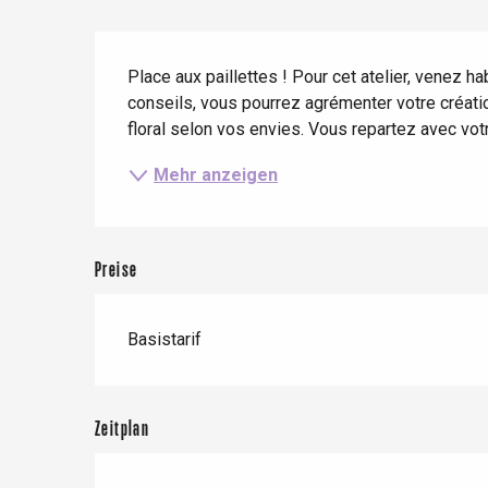
Frühling
Bester Brunch
Aufenthalte mit dem
Zug
Beschreibung
Wenn es regnet
Restaurants mit
Place aux paillettes ! Pour cet atelier, venez ha
Aussicht
Fahrradaufenthalte
Mit den Kindern
conseils, vous pourrez agrémenter votre créatio
floral selon vos envies. Vous repartez avec votr
Unter Freunden
Mehr anzeigen
Preise
Basistarif
Le Tr
Eu
Zeitplan
Criel-sur-Mer