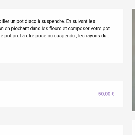
biller un pot disco à suspendre. En suivant les 
n en piochant dans les fleurs et composer votre pot 
e pot prêt à être posé ou suspendu , les rayons du...
50,00 €
éport
Lille 2h30