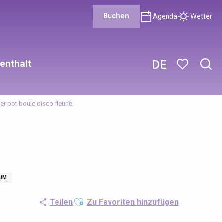
Buchen
Agenda
Wetter
enthalt
DE
Such
Voir les favor
ier pot boule disco fleurie
KUM
Ajouter aux favoris
Teilen
Zu Favoriten hinzufügen