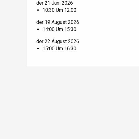
der 21 Juni 2026
10:30 Um 12:00
Blangy-s
Dieppe
der 19 August 2026
Offranville
14:00 Um 15:30
t-Valery-en-Caux
der 22 August 2026
er
15:00 Um 16:30
e
Neufchâtel-en-Bray
Doudeville
Val-de-Scie
etot
Forges-les-
Clères
Buchy
en-Seine
Duclair
Rouen