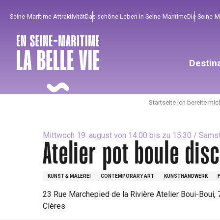
Aller
Seine-Maritime Attraktivität
Das schöne Leben in Seine-Maritime
Die Seine-
au
contenu
principal
Destin
Startseite Ich bereite mic
Mittwoch 19. august von 14:00 bis zu 15:30 / Samst
Atelier pot boule disc
KUNST & MALEREI
CONTEMPORARY ART
KUNSTHANDWERK
Um zu profitieren
Unumgänglich
Gut aus der Heimat !
23 Rue Marchepied de la Rivière Atelier Boui-Boui,
Clères
Die gesamte Agenda
Trendige Orte
Aufenthalte am Meer