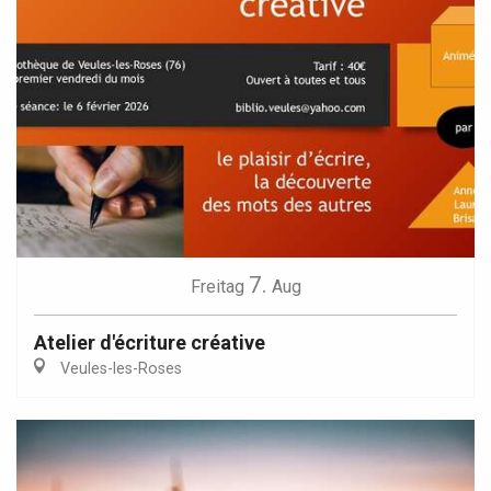
7.
Freitag
Aug
Atelier d'écriture créative
Veules-les-Roses