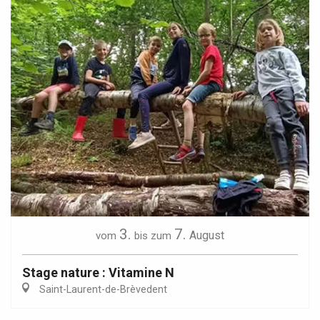
3.
7.
August
vom
bis zum
Stage nature : Vitamine N
Saint-Laurent-de-Brèvedent