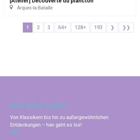
[Atelier] Découverte du plancton
Arques-la-Bataille
1
2
3
64+
128+
193
❯
❯❯
Seine-Maritime
Durch andere Aspekte
Von Klassikern bis hin zu außergewöhnlichen
Entdeckungen – hier geht es los!