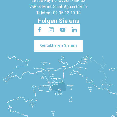
28 rue Raymond Aron - BP 52
76824 Mont-Saint-Agnan Cedex
Telefon : 02 35 12 10 10
Folgen Sie uns
Kontaktieren Sie uns
Londres
3h30
Bruxelles
Portsmouth
Newhaven
Bonn
3h
5h
Lille
2h30
Le Tréport
Dieppe
Luxembourg
Beauvais
4h
Le Havre
1h
Reims
2h45
Rouen
Paris
1h30
Rennes
2h30
Tours
3h