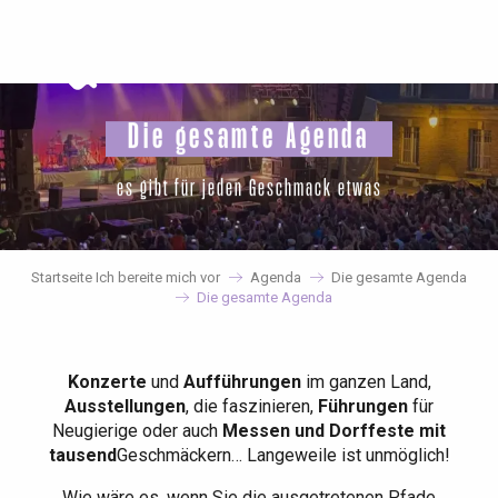
Aller
au
contenu
principal
Die gesamte Agenda
es gibt für jeden Geschmack etwas
Startseite Ich bereite mich vor
Agenda
Die gesamte Agenda
Die gesamte Agenda
Konzerte
und
Aufführungen
im ganzen Land,
Ausstellungen
, die faszinieren,
Führungen
für
Neugierige oder auch
Messen und Dorffeste mit
tausend
Geschmäckern… Langeweile ist unmöglich!
Wie wäre es, wenn Sie die ausgetretenen Pfade