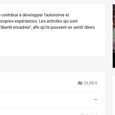
) contribue à développer l’autonomie et 
propres expériences. Les activités qui sont 
berté encadrée", afin qu'ils puissent se sentir libres 
éport
Lille 2h30
Ab
15,00 €
ur-Bresle
—