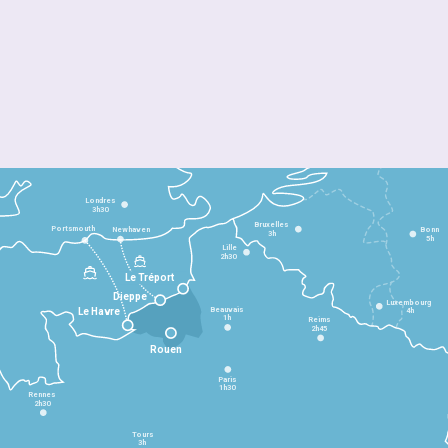
Londres
3h30
Bruxelles
Portsmouth
Newhaven
Bonn
3h
5h
Lille
2h30
Le Tréport
Dieppe
Luxembourg
Beauvais
4h
Le Havre
1h
Reims
2h45
Rouen
Paris
1h30
Rennes
2h30
Tours
3h