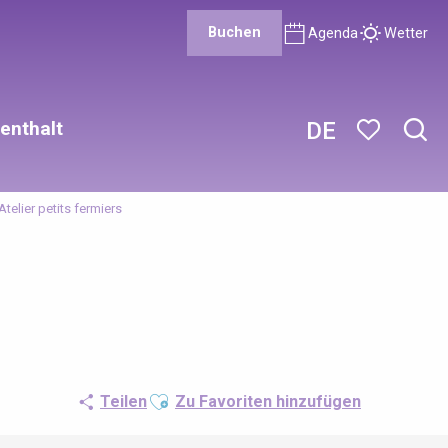
Buchen
Agenda
Wetter
enthalt
DE
Such
Voir les favor
Atelier petits fermiers
Ajouter aux favoris
Teilen
Zu Favoriten hinzufügen