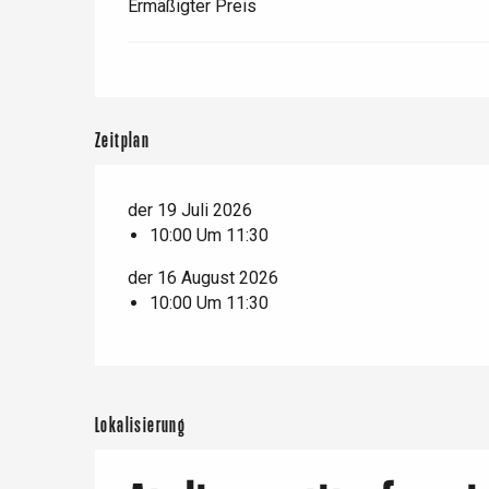
Ermäßigter Preis
t-Valery-en-Caux
er
e
Neufchâtel-en-Bray
Zeitplan
Doudeville
Val-de-Scie
der 19 Juli 2026
etot
10:00 Um 11:30
Forges-les-
Clères
der 16 August 2026
Buchy
10:00 Um 11:30
en-Seine
Duclair
Rouen
Lokalisierung