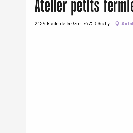
Atelier petits fermi
Paris 1h30
2139 Route de la Gare, 76750 Buchy
Anfa
 &
alt