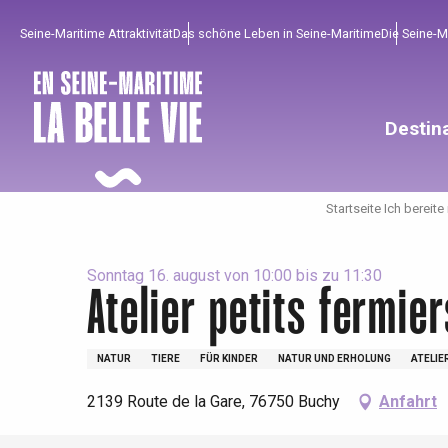
Aller
Seine-Maritime Attraktivität
Das schöne Leben in Seine-Maritime
Die Seine-
au
contenu
principal
Destin
Startseite Ich bereite
Sonntag 16. august von 10:00 bis zu 11:30
Atelier petits fermier
Um zu profitieren
Unumgänglich
Gut aus der Heimat !
NATUR
TIERE
FÜR KINDER
NATUR UND ERHOLUNG
ATELIE
2139 Route de la Gare, 76750 Buchy
Anfahrt
Die gesamte Agenda
Trendige Orte
Aufenthalte am Meer
Frühling
Bester Brunch
Aufenthalte mit dem