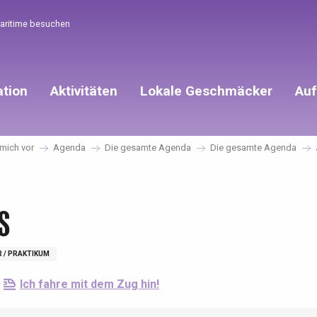
Maritime besuchen
ation
Aktivitäten
Lokale Geschmäcker
Auf
 mich vor
Agenda
Die gesamte Agenda
Die gesamte Agenda
s
R / PRAKTIKUM
Ich fahre mit dem Zug hin!