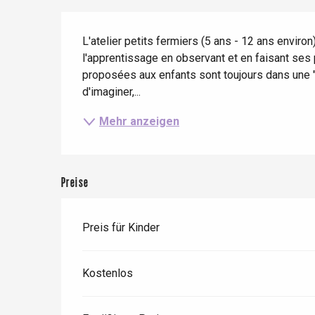
Zug
Beschreibung
Wenn es regnet
Restaurants mit
Aussicht
Fahrradaufenthalte
L'atelier petits fermiers (5 ans - 12 ans environ
Mit den Kindern
l'apprentissage en observant et en faisant ses 
proposées aux enfants sont toujours dans une "li
Unter Freunden
d'imaginer,...
Mehr anzeigen
Le Tr
Preise
Eu
Preis für Kinder
Criel-sur-Mer
Blangy-s
Kostenlos
Dieppe
Offranville