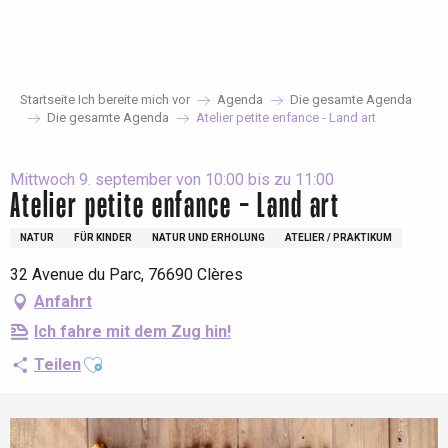
Aller
au
contenu
principal
Startseite Ich bereite mich vor
Agenda
Die gesamte Agenda
Die gesamte Agenda
Atelier petite enfance - Land art
Mittwoch 9. september von 10:00 bis zu 11:00
Atelier petite enfance - Land art
NATUR
FÜR KINDER
NATUR UND ERHOLUNG
ATELIER / PRAKTIKUM
32 Avenue du Parc, 76690 Clères
Anfahrt
Ich fahre mit dem Zug hin!
Ajouter aux favoris
Teilen