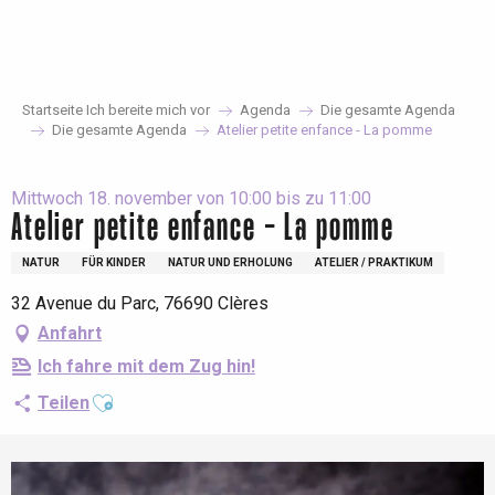
Aller
au
contenu
principal
Startseite Ich bereite mich vor
Agenda
Die gesamte Agenda
Die gesamte Agenda
Atelier petite enfance - La pomme
Mittwoch 18. november von 10:00 bis zu 11:00
Atelier petite enfance - La pomme
NATUR
FÜR KINDER
NATUR UND ERHOLUNG
ATELIER / PRAKTIKUM
32 Avenue du Parc, 76690 Clères
Anfahrt
Ich fahre mit dem Zug hin!
Ajouter aux favoris
Teilen