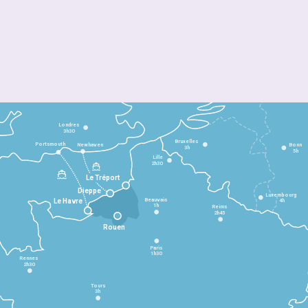
Londres
3h30
Bruxelles
Portsmouth
Newhaven
Bonn
3h
5h
Lille
2h30
Le Tréport
Dieppe
Luxembourg
Beauvais
4h
Le Havre
1h
Reims
2h45
Rouen
Paris
1h30
Rennes
2h30
Tours
3h