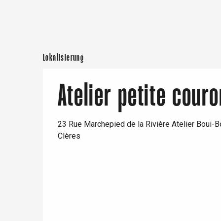
Rouen
Lokalisierung
Paris 1h30
Atelier petite cour
23 Rue Marchepied de la Rivière Atelier Boui-B
Clères