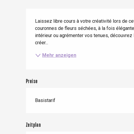
Frühling
Bester Brunch
Aufenthalte mit dem
Zug
Beschreibung
Wenn es regnet
Restaurants mit
Laissez libre cours à votre créativité lors de c
Aussicht
Fahrradaufenthalte
Mit den Kindern
couronnes de fleurs séchées, à la fois élégante
intérieur ou agrémenter vos tenues, découvrez
Unter Freunden
créer...
Mehr anzeigen
Preise
Basistarif
Le Tr
Eu
Zeitplan