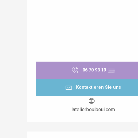
 &
alt
06 70 93 19
▒▒
Kontaktieren Sie uns
latelierbouiboui.com