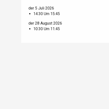
Criel-sur-Mer
der 5 Juli 2026
14:30 Um 15:45
Blangy-s
Dieppe
der 28 August 2026
10:30 Um 11:45
Offranville
t-Valery-en-Caux
er
e
Neufchâtel-en-Bray
Doudeville
Val-de-Scie
etot
Forges-les-
Clères
Buchy
en-Seine
Duclair