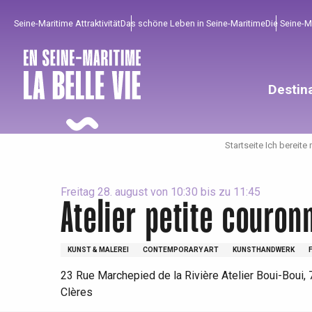
Aller
Seine-Maritime Attraktivität
Das schöne Leben in Seine-Maritime
Die Seine-
au
contenu
principal
Destin
Startseite Ich bereite
Freitag 28. august von 10:30 bis zu 11:45
Atelier petite couron
KUNST & MALEREI
CONTEMPORARY ART
KUNSTHANDWERK
Um zu profitieren
Unumgänglich
Gut aus der Heimat !
23 Rue Marchepied de la Rivière Atelier Boui-Boui,
Clères
Die gesamte Agenda
Trendige Orte
Aufenthalte am Meer