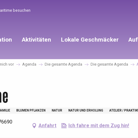
Maritime besuchen
ation
Aktivitäten
Lokale Geschmäcker
Auf
 mich vor
Agenda
Die gesamte Agenda
Die gesamte Agenda
ne
FAMILIE
BLUMEN PFLANZEN
NATUR
NATUR UND ERHOLUNG
ATELIER / PRAKTI
 76690
Anfahrt
Ich fahre mit dem Zug hin!