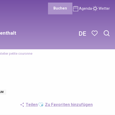
Buchen
Agenda
Wetter
enthalt
DE
Such
Voir les favor
Atelier petite couronne
KUM
Ajouter aux favoris
Teilen
Zu Favoriten hinzufügen