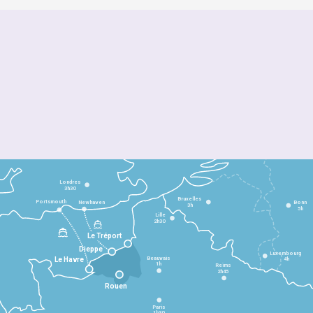
Londres
3h30
Bruxelles
Portsmouth
Newhaven
Bonn
3h
5h
Lille
2h30
Le Tréport
Dieppe
Luxembourg
Beauvais
4h
Le Havre
1h
Reims
2h45
Rouen
Paris
1h30