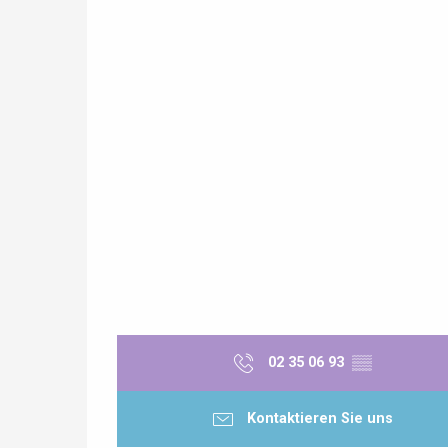
Paris 1h30
 &
alt
02 35 06 93
▒▒
Kontaktieren Sie uns