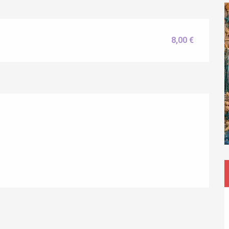
8,00 €
éport
Lille 2h30
ur-Bresle