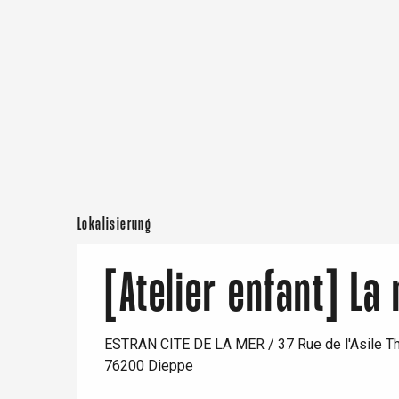
Offranville
t-Valery-en-Caux
er
e
Neufchâtel-en-Bray
Doudeville
Val-de-Scie
etot
Forges-les-
Lokalisierung
Clères
Buchy
en-Seine
[Atelier enfant] La
Duclair
Rouen
ESTRAN CITE DE LA MER / 37 Rue de l'Asile T
76200 Dieppe