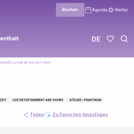
Buchen
Agenda
Wetter
enthalt
DE
Such
Voir les favor
enfant] La mer et moi en t-shirt
ZEIT
LIVE ENTERTAINMENT AND SHOWS
ATELIER / PRAKTIKUM
Ajouter aux favoris
Teilen
Zu Favoriten hinzufügen