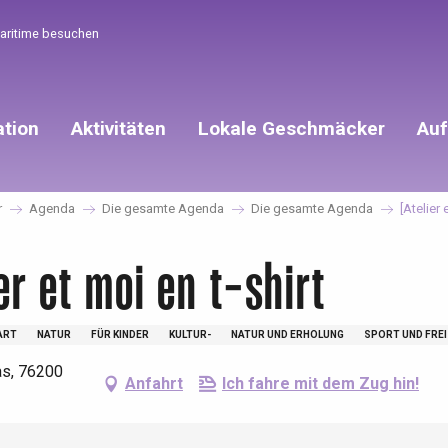
Maritime besuchen
ation
Aktivitäten
Lokale Geschmäcker
Auf
r
Agenda
Die gesamte Agenda
Die gesamte Agenda
[Atelier 
er et moi en t-shirt
ART
NATUR
FÜR KINDER
KULTUR-
NATUR UND ERHOLUNG
SPORT UND FREI
as, 76200
Anfahrt
Ich fahre mit dem Zug hin!