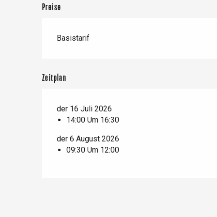
Frühling
Bester Brunch
Aufenthalte mit dem
Preise
Zug
Wenn es regnet
Restaurants mit
Aussicht
Fahrradaufenthalte
Mit den Kindern
Basistarif
Unter Freunden
Zeitplan
der 16 Juli 2026
14:00 Um 16:30
Le Tr
der 6 August 2026
Eu
09:30 Um 12:00
Criel-sur-Mer
Blangy-s
Dieppe