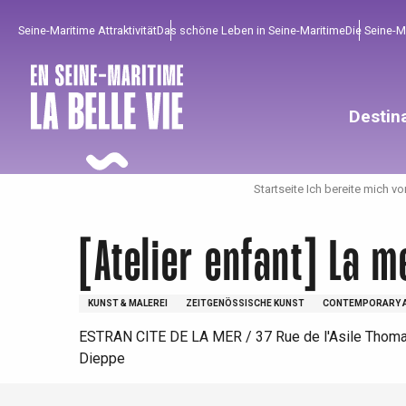
Aller
Seine-Maritime Attraktivität
Das schöne Leben in Seine-Maritime
Die Seine-
au
contenu
principal
Destin
Startseite Ich bereite mich vo
[Atelier enfant] La m
KUNST & MALEREI
ZEITGENÖSSISCHE KUNST
CONTEMPORARY 
Um zu profitieren
Unumgänglich
Gut aus der Heimat !
ESTRAN CITE DE LA MER / 37 Rue de l'Asile Thom
Dieppe
Die gesamte Agenda
Trendige Orte
Aufenthalte am Meer