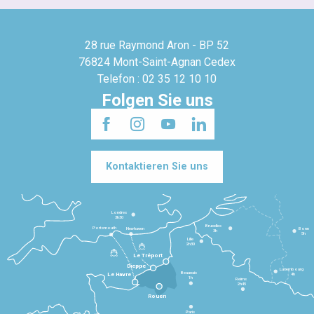
28 rue Raymond Aron - BP 52
76824 Mont-Saint-Agnan Cedex
Telefon : 02 35 12 10 10
Folgen Sie uns
Kontaktieren Sie uns
Londres
3h30
Bruxelles
Portsmouth
Newhaven
Bonn
3h
5h
Lille
2h30
Le Tréport
Dieppe
Luxembourg
Beauvais
4h
Le Havre
1h
Reims
2h45
Rouen
Paris