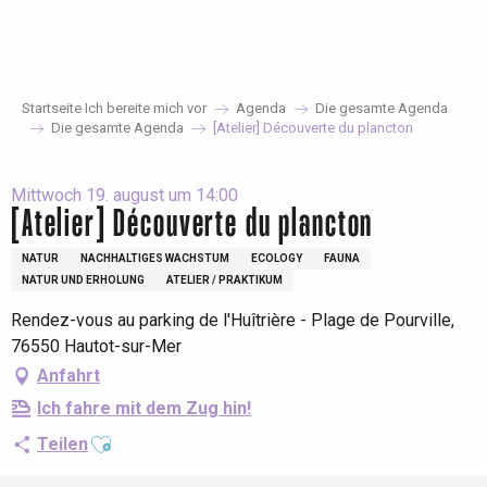
Aller
au
contenu
principal
Startseite Ich bereite mich vor
Agenda
Die gesamte Agenda
Die gesamte Agenda
[Atelier] Découverte du plancton
Mittwoch 19. august um 14:00
[Atelier] Découverte du plancton
NATUR
NACHHALTIGES WACHSTUM
ECOLOGY
FAUNA
NATUR UND ERHOLUNG
ATELIER / PRAKTIKUM
Rendez-vous au parking de l'Huîtrière - Plage de Pourville,
76550 Hautot-sur-Mer
Anfahrt
Ich fahre mit dem Zug hin!
Ajouter aux favoris
Teilen