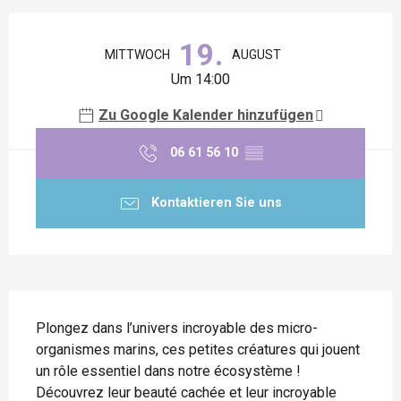
Öffnungszeiten & Kontaktdaten
19.
MITTWOCH
AUGUST
Um 14:00
Zu Google Kalender hinzufügen
06 61 56 10
▒▒
Kontaktieren Sie uns
Beschreibung
Plongez dans l’univers incroyable des micro-
organismes marins, ces petites créatures qui jouent 
un rôle essentiel dans notre écosystème ! 
Découvrez leur beauté cachée et leur incroyable 