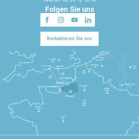
Folgen Sie uns
Kontaktieren Sie uns
Londres
3h30
Bruxelles
Portsmouth
Newhaven
Bonn
3h
5h
Lille
2h30
Le Tréport
Dieppe
Luxembourg
Beauvais
4h
Le Havre
1h
Reims
2h45
Rouen
Paris
1h30
Rennes
2h30
Tours
3h