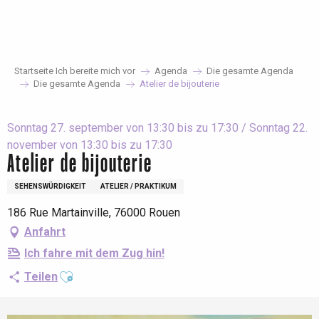
Aller
au
contenu
principal
Startseite Ich bereite mich vor
Agenda
Die gesamte Agenda
Die gesamte Agenda
Atelier de bijouterie
Sonntag 27. september von 13:30 bis zu 17:30 / Sonntag 22.
november von 13:30 bis zu 17:30
Atelier de bijouterie
SEHENSWÜRDIGKEIT
ATELIER / PRAKTIKUM
186 Rue Martainville, 76000 Rouen
Anfahrt
Ich fahre mit dem Zug hin!
Ajouter aux favoris
Teilen