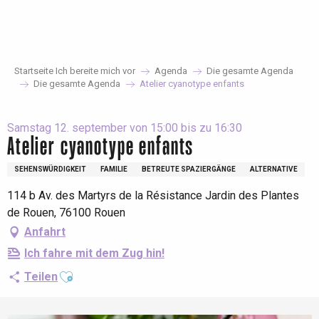
Aller
au
contenu
principal
Startseite Ich bereite mich vor
Agenda
Die gesamte Agenda
Die gesamte Agenda
Atelier cyanotype enfants
Samstag 12. september von 15:00 bis zu 16:30
Atelier cyanotype enfants
SEHENSWÜRDIGKEIT
FAMILIE
BETREUTE SPAZIERGÄNGE
ALTERNATIVE
114 b Av. des Martyrs de la Résistance Jardin des Plantes
de Rouen, 76100 Rouen
Anfahrt
Ich fahre mit dem Zug hin!
Ajouter aux favoris
Teilen