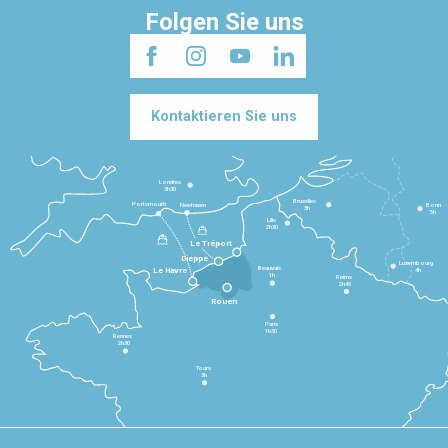
Folgen Sie uns
Kontaktieren Sie uns
Londres
3h30
Bruxelles
Portsmouth
Newhaven
Bonn
3h
5h
Lille
2h30
Le Tréport
Dieppe
Luxembourg
Beauvais
4h
Le Havre
1h
Reims
2h45
Rouen
Paris
1h30
Rennes
2h30
Tours
3h