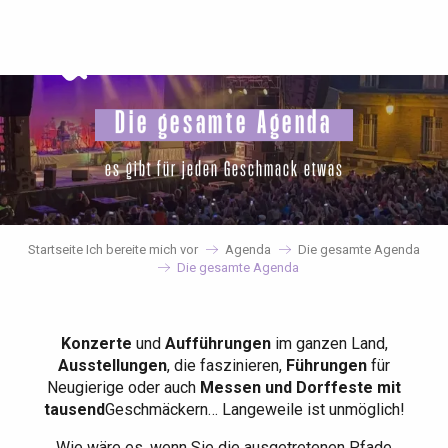
Aller
au
contenu
principal
Die gesamte Agenda
es gibt für jeden Geschmack etwas
Startseite Ich bereite mich vor
Agenda
Die gesamte Agenda
Die gesamte Agenda
Konzerte
und
Aufführungen
im ganzen Land,
Ausstellungen
, die faszinieren,
Führungen
für
Neugierige oder auch
Messen und Dorffeste mit
tausend
Geschmäckern… Langeweile ist unmöglich!
Wie wäre es, wenn Sie die ausgetretenen Pfade