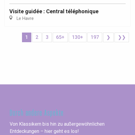
Visite guidée : Central téléphonique
Le Havre
1
2
3
65+
130+
197
❯
❯❯
Seine-Maritime
Durch andere Aspekte
Von Klassikern bis hin zu außergewöhnlichen
Entdeckungen – hier geht es los!