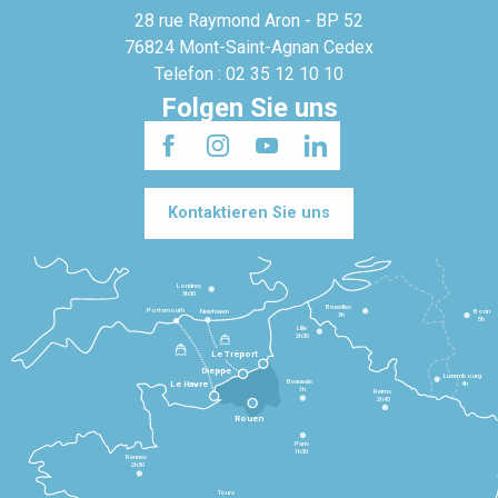
28 rue Raymond Aron - BP 52
76824 Mont-Saint-Agnan Cedex
Telefon : 02 35 12 10 10
Folgen Sie uns
Kontaktieren Sie uns
Londres
3h30
Bruxelles
Portsmouth
Newhaven
Bonn
3h
5h
Lille
2h30
Le Tréport
Dieppe
Luxembourg
Beauvais
4h
Le Havre
1h
Reims
2h45
Rouen
Paris
1h30
Rennes
2h30
Tours