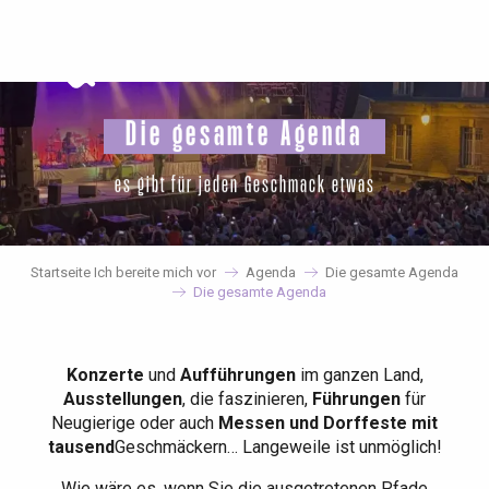
Aller
au
contenu
principal
Die gesamte Agenda
es gibt für jeden Geschmack etwas
Startseite Ich bereite mich vor
Agenda
Die gesamte Agenda
Die gesamte Agenda
Konzerte
und
Aufführungen
im ganzen Land,
Ausstellungen
, die faszinieren,
Führungen
für
Neugierige oder auch
Messen und Dorffeste mit
tausend
Geschmäckern… Langeweile ist unmöglich!
Wie wäre es, wenn Sie die ausgetretenen Pfade