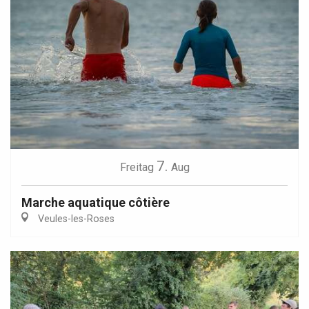
7.
Freitag
Aug
Marche aquatique côtière
Veules-les-Roses