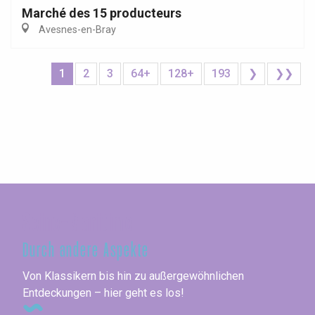
Marché des 15 producteurs
Avesnes-en-Bray
1
2
3
64+
128+
193
❯
❯❯
Seine-Maritime
Durch andere Aspekte
Von Klassikern bis hin zu außergewöhnlichen
Entdeckungen – hier geht es los!