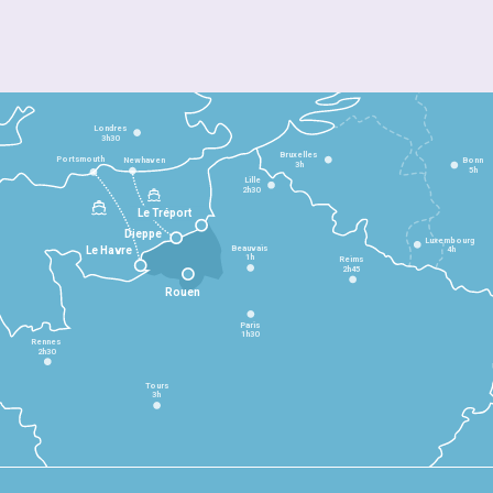
Londres
3h30
Bruxelles
Portsmouth
Newhaven
Bonn
3h
5h
Lille
2h30
Le Tréport
Dieppe
Luxembourg
Beauvais
4h
Le Havre
1h
Reims
2h45
Rouen
Paris
1h30
Rennes
2h30
Tours
3h