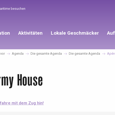
Maritime besuchen
ation
Aktivitäten
Lokale Geschmäcker
Auf
 vor
Agenda
Die gesamte Agenda
Die gesamte Agenda
Apér
rmy House
 fahre mit dem Zug hin!