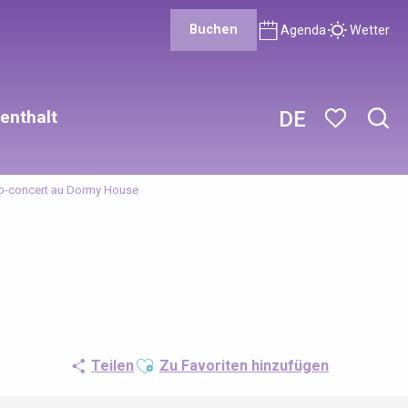
Buchen
Agenda
Wetter
enthalt
DE
Such
Voir les favor
o-concert au Dormy House
Ajouter aux favoris
Teilen
Zu Favoriten hinzufügen