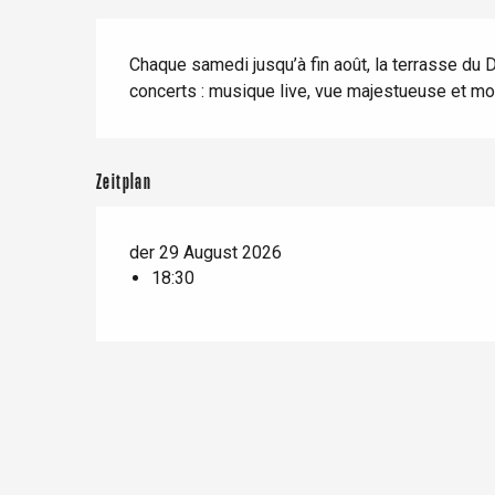
Zug
Wenn es regnet
Restaurants mit
Beschreibung
Aussicht
Fahrradaufenthalte
Chaque samedi jusqu’à fin août, la terrasse du
Mit den Kindern
concerts : musique live, vue majestueuse et mo
Unter Freunden
Zeitplan
Le Tr
der 29 August 2026
Eu
18:30
Criel-sur-Mer
Blangy-s
Dieppe
Offranville
t-Valery-en-Caux