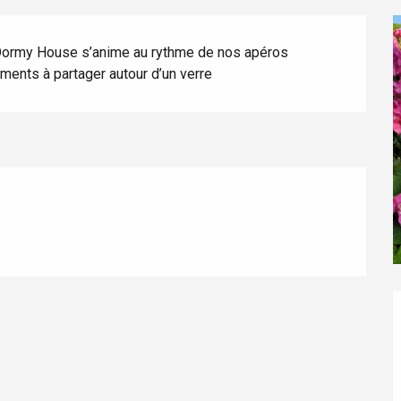
 Dormy House s’anime au rythme de nos apéros 
ments à partager autour d’un verre
éport
Lille 2h30
ur-Bresle