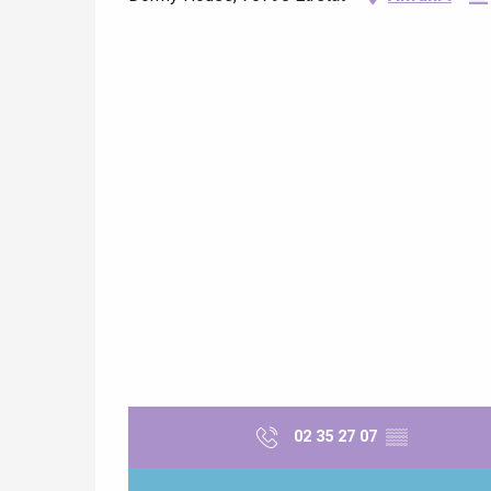
 &
alt
02 35 27 07
▒▒