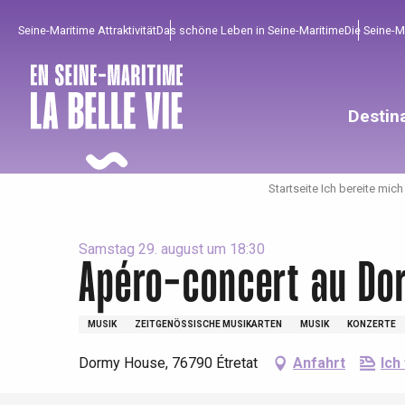
Aller
Seine-Maritime Attraktivität
Das schöne Leben in Seine-Maritime
Die Seine-
au
contenu
principal
Destin
Startseite Ich bereite mich
Samstag 29. august um 18:30
Apéro-concert au Do
Um zu profitieren
Unumgänglich
Gut aus der Heimat !
MUSIK
ZEITGENÖSSISCHE MUSIKARTEN
MUSIK
KONZERTE
Dormy House, 76790 Étretat
Anfahrt
Ich
Die gesamte Agenda
Trendige Orte
Aufenthalte am Meer
Frühling
Bester Brunch
Aufenthalte mit dem