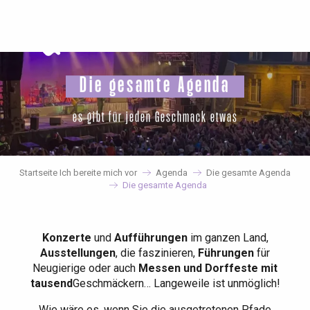
Aller
au
contenu
principal
Die gesamte Agenda
es gibt für jeden Geschmack etwas
Startseite Ich bereite mich vor
Agenda
Die gesamte Agenda
Die gesamte Agenda
Konzerte
und
Aufführungen
im ganzen Land,
Ausstellungen
, die faszinieren,
Führungen
für
Neugierige oder auch
Messen und Dorffeste mit
tausend
Geschmäckern… Langeweile ist unmöglich!
Wie wäre es, wenn Sie die ausgetretenen Pfade