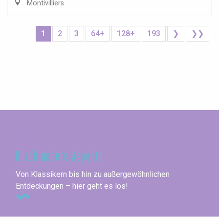
Montivilliers
1
2
3
64+
128+
193
❯
❯❯
Seine-Maritime
Durch andere Aspekte
Von Klassikern bis hin zu außergewöhnlichen
Entdeckungen – hier geht es los!