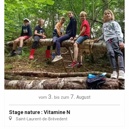
3.
7.
August
vom
bis zum
Stage nature : Vitamine N
Saint-Laurent-de-Brèvedent