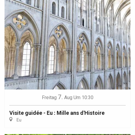
7.
Freitag
Aug
Um 10:30
Visite guidée - Eu : Mille ans d'Histoire
Eu