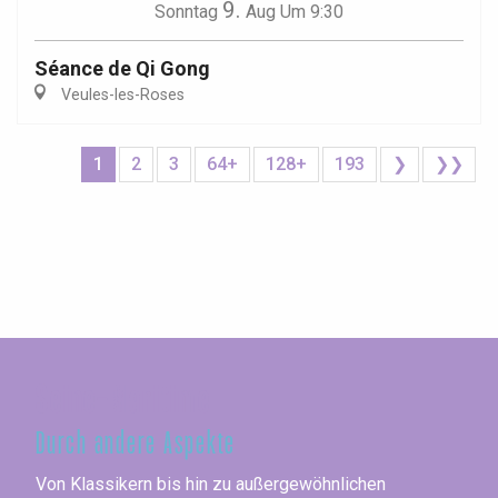
9.
Sonntag
Aug
Um 9:30
Séance de Qi Gong
Veules-les-Roses
1
2
3
64+
128+
193
❯
❯❯
Seine-Maritime
Durch andere Aspekte
Von Klassikern bis hin zu außergewöhnlichen