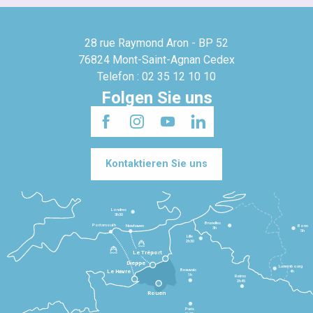
28 rue Raymond Aron - BP 52
76824 Mont-Saint-Agnan Cedex
Telefon : 02 35 12 10 10
Folgen Sie uns
Kontaktieren Sie uns
Londres
3h30
Bruxelles
Portsmouth
Newhaven
Bonn
3h
5h
Lille
2h30
Le Tréport
Dieppe
Luxembourg
Beauvais
4h
Le Havre
1h
Reims
2h45
Rouen
Paris