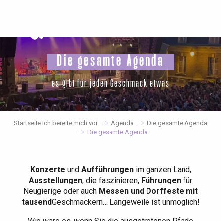
Aller
au
contenu
principal
Die gesamte Agenda
es gibt für jeden Geschmack etwas
Startseite Ich bereite mich vor
Agenda
Die gesamte Agenda
Die gesamte Agenda
Konzerte
und
Aufführungen
im ganzen Land,
Ausstellungen
, die faszinieren,
Führungen
für
Neugierige oder auch
Messen und Dorffeste mit
tausend
Geschmäckern… Langeweile ist unmöglich!
Wie wäre es, wenn Sie die ausgetretenen Pfade