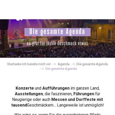
Aller
au
contenu
principal
Die gesamte Agenda
es gibt für jeden Geschmack etwas
Startseite Ich bereite mich vor
Agenda
Die gesamte Agenda
Die gesamte Agenda
Konzerte
und
Aufführungen
im ganzen Land,
Ausstellungen
, die faszinieren,
Führungen
für
Neugierige oder auch
Messen und Dorffeste mit
tausend
Geschmäckern… Langeweile ist unmöglich!
Wie wäre es, wenn Sie die ausgetretenen Pfade