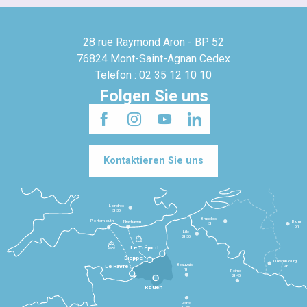
28 rue Raymond Aron - BP 52
76824 Mont-Saint-Agnan Cedex
Telefon : 02 35 12 10 10
Folgen Sie uns
Kontaktieren Sie uns
Londres
3h30
Bruxelles
Portsmouth
Newhaven
Bonn
3h
5h
Lille
2h30
Le Tréport
Dieppe
Luxembourg
Beauvais
4h
Le Havre
1h
Reims
2h45
Rouen
Paris