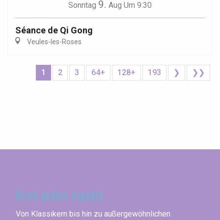
9.
Sonntag
Aug
Um 9:30
Séance de Qi Gong
Veules-les-Roses
1
2
3
64+
128+
193
❯
❯❯
Seine-Maritime
Durch andere Aspekte
Von Klassikern bis hin zu außergewöhnlichen