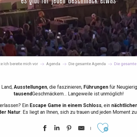
es gibt für jeden Geschmack etwas
te Ich bereite mich vor
Agenda
Die gesamte Agenda
Die gesamte
 Land,
Ausstellungen
, die faszinieren,
Führungen
für Neugieri
tausend
Geschmäckern… Langeweile ist unmöglich!
erlassen? Ein
Escape Game in einem Schloss
, ein
nächtliche
der Natur
: Es liegt an Ihnen, sich zu trauen und jeden Moment z