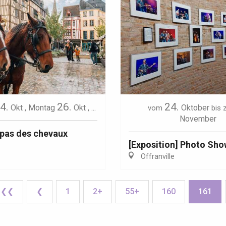
4.
26.
24.
Okt
,
Montag
Okt
,
...
Oktober
vom
bis
November
pas des chevaux
[Exposition] Photo Sh
Offranville
❮❮
❮
1
2+
55+
160
161