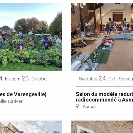
4.
25.
24.
Oktober
Samstag
Okt
,
Sonnt
bis zum
Salon du modèle rédui
es de Varengeville]
radiocommandé à Aum
ille-sur-Mer
Aumale