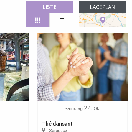
 favoris
LISTE
LAGEPLAN
24.
t
Samstag
Okt
Thé dansant
Serqueux