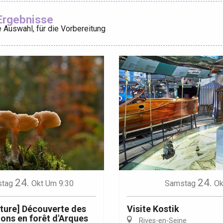
Ajouter aux
Ergebnisse
 Auswahl, für die Vorbereitung
éport
Lille 2h30
ur-Bresle
24.
24.
tag
Okt
Um 9:30
Samstag
Ok
ature] Découverte des
Visite Kostik
ns en forêt d'Arques
Rives-en-Seine