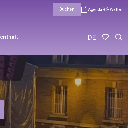
Buchen
Agenda
Wetter
enthalt
DE
Such
Voir les favor