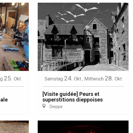
25.
24.
28.
ag
Okt
Samstag
Okt
,
Mittwoch
Okt
t
[Visite guidée] Peurs et
ale
superstitions dieppoises
Dieppe