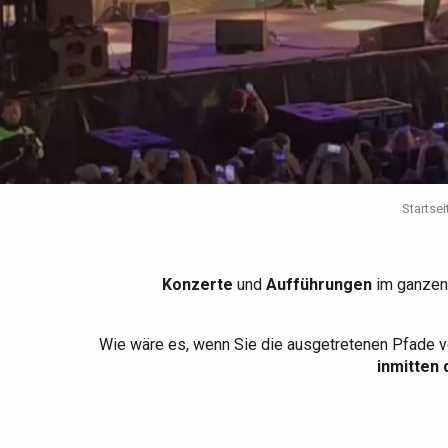
Die gesamte Agenda
Trendige Orte
Aufenthalte am Meer
Frühling
Bester Brunch
Aufenthalte mit dem
Zug
Wenn es regnet
Restaurants mit
Aussicht
Fahrradaufenthalte
Mit den Kindern
Unter Freunden
Startsei
Konzerte
und
Aufführungen
im ganzen
Wie wäre es, wenn Sie die ausgetretenen Pfade v
inmitten 