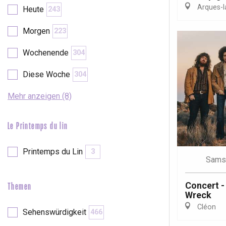
Arques-la
Heute
243
etot
Forges-les-
Morgen
223
Clères
Wochenende
304
Buchy
en-Seine
Diese Woche
304
Duclair
Rouen
Mehr anzeigen (8)
Le Printemps du lin
Paris 1h30
Printemps du Lin
3
Sams
Concert -
Themen
Wreck
Cléon
Sehenswürdigkeit
466