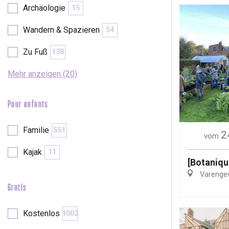
Archäologie
15
Wandern & Spazieren
54
Zu Fuß
138
Mehr anzeigen (20)
Pour enfants
Familie
551
2
vom
Kajak
11
[Botaniqu
Varengev
Gratis
 &
alt
Kostenlos
1002