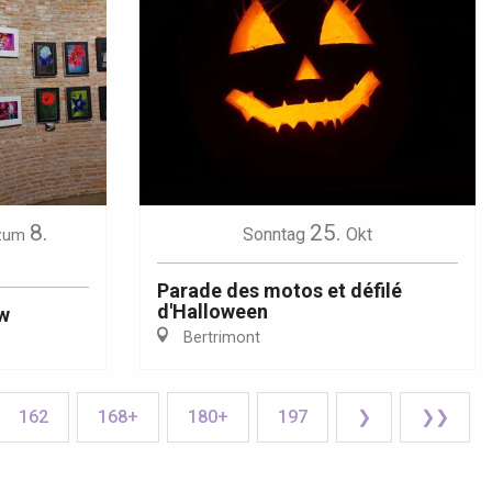
8.
25.
Sonntag
Okt
 zum
Parade des motos et défilé
d'Halloween
ow
Bertrimont
162
168+
180+
197
❯
❯❯