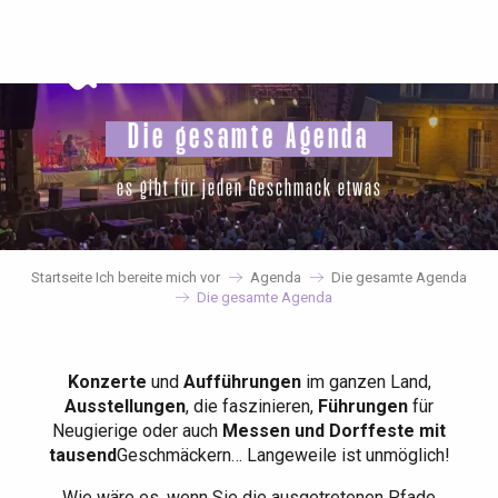
Aller
au
contenu
principal
Die gesamte Agenda
es gibt für jeden Geschmack etwas
Startseite Ich bereite mich vor
Agenda
Die gesamte Agenda
Die gesamte Agenda
Konzerte
und
Aufführungen
im ganzen Land,
Ausstellungen
, die faszinieren,
Führungen
für
Neugierige oder auch
Messen und Dorffeste mit
tausend
Geschmäckern… Langeweile ist unmöglich!
Wie wäre es, wenn Sie die ausgetretenen Pfade