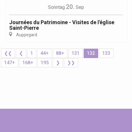
20.
Sonntag
Sep
Journées du Patrimoine - Visites de l'église
Saint-Pierre
Auppegard
❮❮
❮
1
44+
88+
131
132
133
147+
168+
195
❯
❯❯
Seine-Maritime