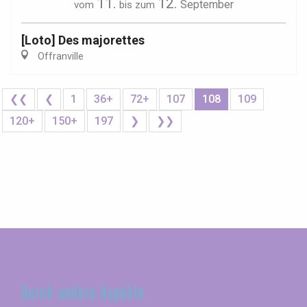
11.
12.
September
vom
bis zum
[Loto] Des majorettes
Offranville
❮❮
❮
1
36+
72+
107
108
109
120+
150+
197
❯
❯❯
Seine-Maritime
Durch andere Aspekte