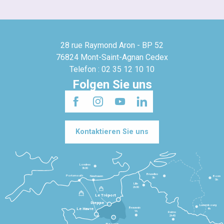
28 rue Raymond Aron - BP 52
76824 Mont-Saint-Agnan Cedex
Telefon : 02 35 12 10 10
Folgen Sie uns
Kontaktieren Sie uns
Londres
3h30
Bruxelles
Portsmouth
Newhaven
Bonn
3h
5h
Lille
2h30
Le Tréport
Dieppe
Luxembourg
Beauvais
4h
Le Havre
1h
Reims
2h45
Rouen