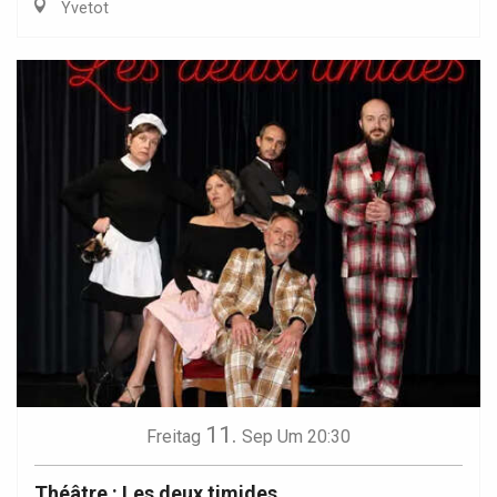
Yvetot
11.
Freitag
Sep
Um 20:30
Théâtre : Les deux timides