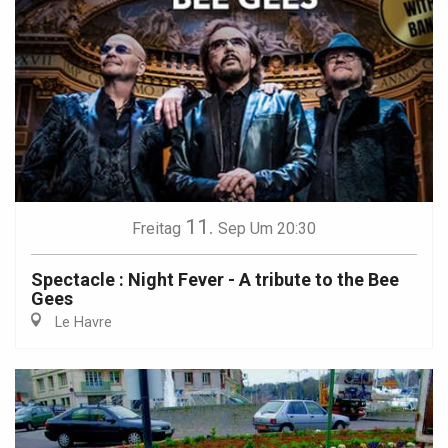
11.
Freitag
Sep
Um 20:30
Spectacle : Night Fever - A tribute to the Bee
Gees
Le Havre