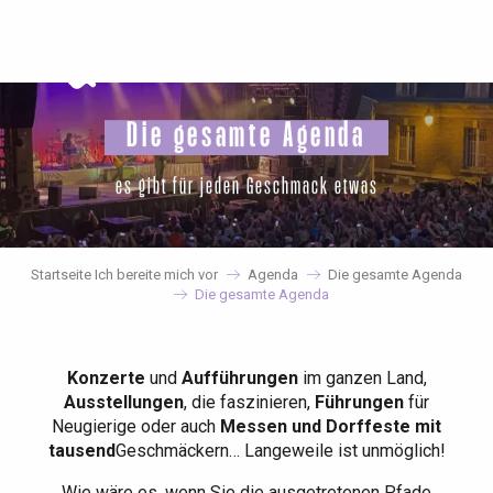
Aller
au
contenu
principal
Die gesamte Agenda
es gibt für jeden Geschmack etwas
Startseite Ich bereite mich vor
Agenda
Die gesamte Agenda
Die gesamte Agenda
Konzerte
und
Aufführungen
im ganzen Land,
Ausstellungen
, die faszinieren,
Führungen
für
Neugierige oder auch
Messen und Dorffeste mit
tausend
Geschmäckern… Langeweile ist unmöglich!
Wie wäre es, wenn Sie die ausgetretenen Pfade