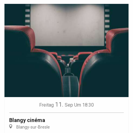
11.
Freitag
Sep
Um 18:30
Blangy cinéma
Blangy-sur-Bresle